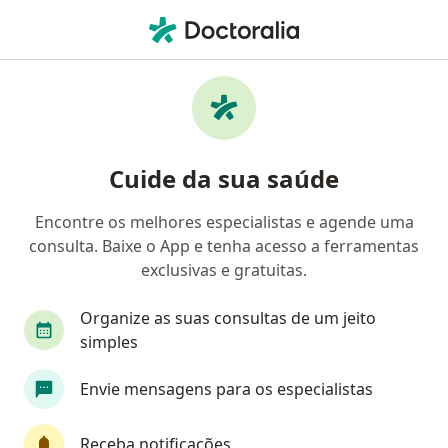
Men
O que você está procurando?
Homepage
Psiquiatra
Belo Horizonte
Fabricio Corr
Mudar de cidade
Cuide da sua saúde
Encontre os melhores especialistas e agende uma
consulta. Baixe o App e tenha acesso a ferramentas
exclusivas e gratuitas.
Fabricio Correa Durao
sobre as especializações
Psiquiatra
·
Mais
Organize as suas consultas de um jeito
Belo Horizonte
2 endereços
simples
Número de registro: CRM 44032 MG - RQE 29120
Envie mensagens para os especialistas
4 opiniões
Receba notificações