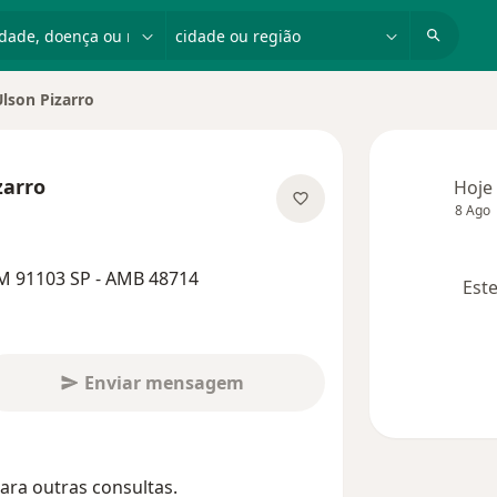
dade, doença ou nome
cidade ou região
Ulson Pizarro
de
zarro
Hoje
8 Ago
especializações
M 91103 SP - AMB 48714
Este
Enviar mensagem
ara outras consultas.