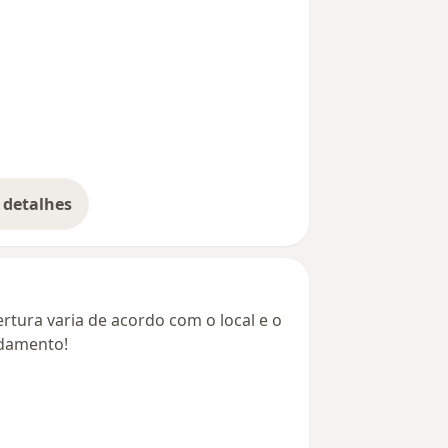
 detalhes
bre o endereço
rtura varia de acordo com o local e o
ndamento!