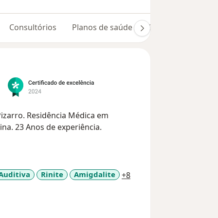
Consultórios
Planos de saúde
Opiniões (1230)
 Pizarro. Residência Médica em
na. 23 Anos de experiência.
a11y_sr_more_diseases
Auditiva
Rinite
Amigdalite
+8