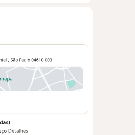
nial
,
São Paulo
04610-003
 mapa
re num novo separador
das)
eço
Detalhes