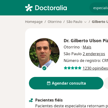
especiali
Homepage
Otorrino
São Paulo
Gilberto 
Mudar de cida
Dr.
Gilberto Ulson Pi
sobre as 
Otorrino
·
Mais
São Paulo
2 endereços
Número de registro: CR
1230 opiniões
Agendar consulta
Pacientes fiéis
Pacientes deste especialista retornam p