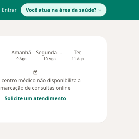
Entrar
Você atua na área da saúde?
Amanhã
Segunda-feira
Ter,
Qua
Qui,
9 Ago
10 Ago
11 Ago
12 Ago
13 Ag
 centro médico não disponibiliza a
marcação de consultas online
Solicite um atendimento