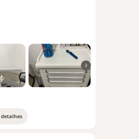
 detalhes
bre a experiência