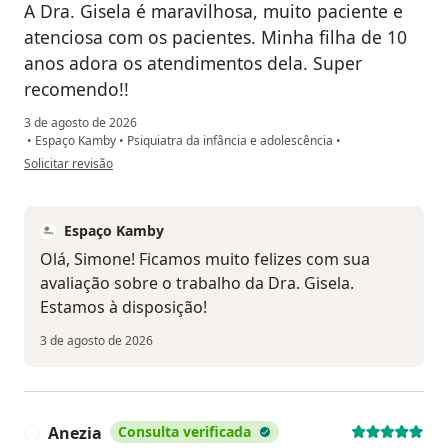
A Dra. Gisela é maravilhosa, muito paciente e
atenciosa com os pacientes. Minha filha de 10
anos adora os atendimentos dela. Super
recomendo!!
3 de agosto de 2026
•
Espaço Kamby
•
Psiquiatra da infância e adolescência
•
na opinião do utilizador Simone G.
Solicitar revisão
Espaço Kamby
Olá, Simone! Ficamos muito felizes com sua
avaliação sobre o trabalho da Dra. Gisela.
Estamos à disposição!
3 de agosto de 2026
Anezia
Consulta verificada
A