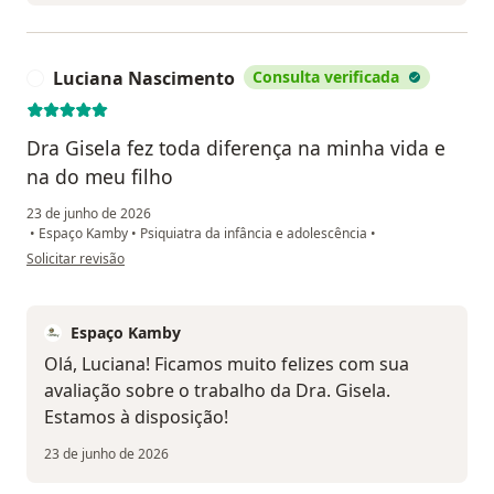
Luciana Nascimento
Consulta verificada
L
Dra Gisela fez toda diferença na minha vida e
na do meu filho
23 de junho de 2026
•
Espaço Kamby
•
Psiquiatra da infância e adolescência
•
na opinião do utilizador Luciana Nascimento
Solicitar revisão
Espaço Kamby
Olá, Luciana! Ficamos muito felizes com sua
avaliação sobre o trabalho da Dra. Gisela.
Estamos à disposição!
23 de junho de 2026