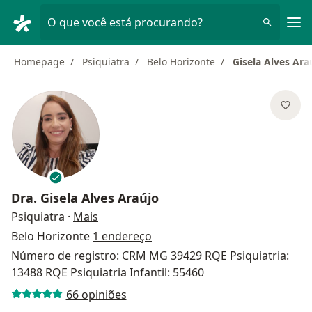
Men
O que você está procurando?
Homepage
Psiquiatra
Belo Horizonte
Gisela Alves Ara
Dra.
Gisela Alves Araújo
sobre as especializações
Psiquiatra
·
Mais
Belo Horizonte
1 endereço
Número de registro: CRM MG 39429 RQE Psiquiatria:
13488 RQE Psiquiatria Infantil: 55460
66 opiniões