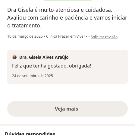
Dra Gisela é muito atenciosa e cuidadosa.
Avaliou com carinho e paciência e vamos iniciar
o tratamento.
na opinião do utilizador An
10 de março de 2025
•
Clínica Prazer em Viver
•
•
Solicitar revisão
Dra. Gisela Alves Araújo
Feliz que tenha gostado, obrigada!
24 de setembro de 2025
Veja mais
opiniões acima
Dúvidas respondidas