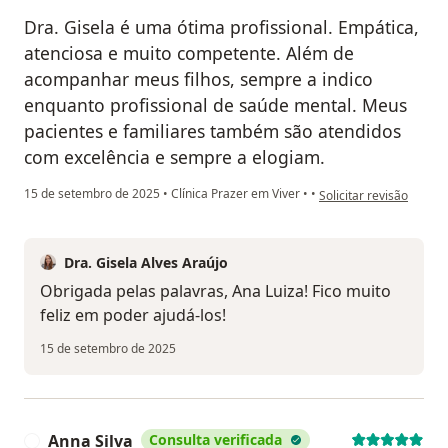
Dra. Gisela é uma ótima profissional. Empática,
atenciosa e muito competente. Além de
acompanhar meus filhos, sempre a indico
enquanto profissional de saúde mental. Meus
pacientes e familiares também são atendidos
com excelência e sempre a elogiam.
na opinião do utilizado
15 de setembro de 2025
•
Clínica Prazer em Viver
•
•
Solicitar revisão
Dra. Gisela Alves Araújo
Obrigada pelas palavras, Ana Luiza! Fico muito
feliz em poder ajudá-los!
15 de setembro de 2025
Anna Silva
Consulta verificada
A