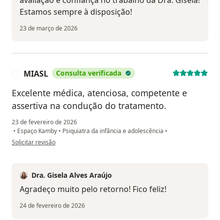
avaliação e confiança no trabalho da Dra. Gisela!
Estamos sempre à disposição!
23 de março de 2026
MIASL
Consulta verificada
M
Excelente médica, atenciosa, competente e
assertiva na condução do tratamento.
23 de fevereiro de 2026
•
Espaço Kamby
•
Psiquiatra da infância e adolescência
•
na opinião do utilizador MIASL
Solicitar revisão
Dra. Gisela Alves Araújo
Agradeço muito pelo retorno! Fico feliz!
24 de fevereiro de 2026