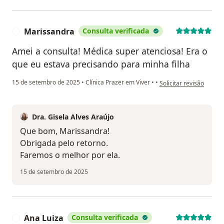
Marissandra
Consulta verificada
M
Amei a consulta! Médica super atenciosa! Era o
que eu estava precisando para minha filha
na opinião do utilizad
15 de setembro de 2025
•
Clínica Prazer em Viver
•
•
Solicitar revisão
Dra. Gisela Alves Araújo
Que bom, Marissandra!
Obrigada pelo retorno.
Faremos o melhor por ela.
15 de setembro de 2025
Ana Luiza
Consulta verificada
A