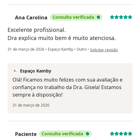
Ana Carolina
Consulta verificada
A
Excelente profissional.
Dra explica muito bem é muito atenciosa.
na opinião do utilizador Ana 
31 de março de 2026
•
Espaço Kamby
•
Outro
•
Solicitar revisão
Espaço Kamby
Olá! Ficamos muito felizes com sua avaliação e
confiança no trabalho da Dra. Gisela! Estamos
sempre à disposição!
31 de março de 2026
Paciente
Consulta verificada
P