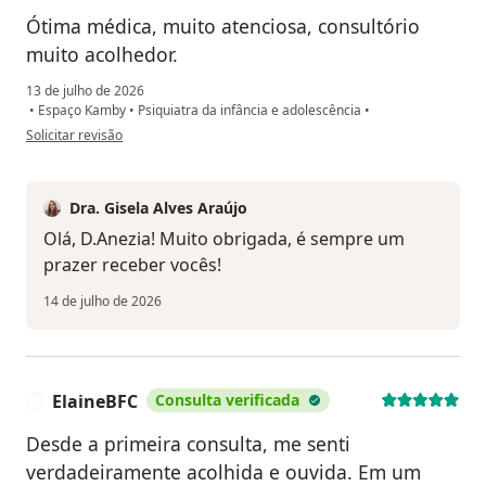
Ótima médica, muito atenciosa, consultório
muito acolhedor.
13 de julho de 2026
•
Espaço Kamby
•
Psiquiatra da infância e adolescência
•
na opinião do utilizador Anezia
Solicitar revisão
Dra. Gisela Alves Araújo
Olá, D.Anezia! Muito obrigada, é sempre um
prazer receber vocês!
14 de julho de 2026
ElaineBFC
Consulta verificada
E
Desde a primeira consulta, me senti
verdadeiramente acolhida e ouvida. Em um