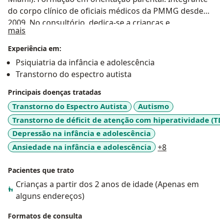
do corpo clínico de oficiais médicos da PMMG desde
2009. No consultório, dedica-se a crianças e
Sobre mim
mais
adolescentes, e seus responsáveis. São 20 anos de
experiência em saúde mental infantil, sempre
Experiência em:
acreditando e investindo no potencial de
Psiquiatria da infância e adolescência
desenvolvimento de cada criança e na capacitação
Transtorno do espectro autista
técnica dos pais para auxiliá-las nesse processo.
Principais doenças tratadas
Transtorno do Espectro Autista
Autismo
Transtorno de déficit de atenção com hiperatividade (
Depressão na infância e adolescência
a11y_sr_more_
Ansiedade na infância e adolescência
+8
Pacientes que trato
Crianças a partir dos 2 anos de idade (Apenas em
alguns endereços)
Formatos de consulta