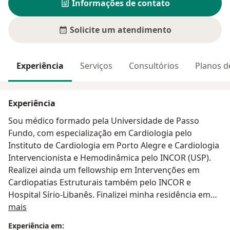
Informações de contato
Solicite um atendimento
Experiência
Serviços
Consultórios
Planos d
Experiência
Sou médico formado pela Universidade de Passo
Fundo, com especialização em Cardiologia pelo
Instituto de Cardiologia em Porto Alegre e Cardiologia
Intervencionista e Hemodinâmica pelo INCOR (USP).
Realizei ainda um fellowship em Intervenções em
Cardiopatias Estruturais também pelo INCOR e
Hospital Sírio-Libanês. Finalizei minha residência em
Sobre mim
São Paulo, nos centros de referência em cardiologia
mais
do país, aprimorando minhas habilidades em
Experiência em: