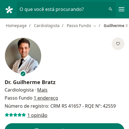
Men
O que você está procurando?
Homepage
Cardiologista
Passo Fundo
Guilherme B
Mudar de cidade
Dr.
Guilherme Bratz
sobre as especializações
Cardiologista
·
Mais
Passo Fundo
1 endereço
Número de registro: CRM RS 41657 - RQE Nº: 42559
1 opinião