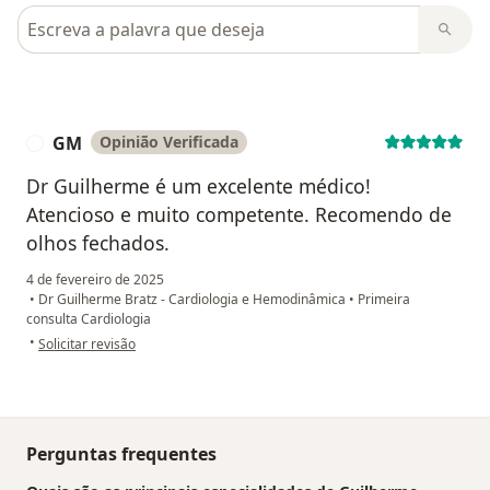
Pesquisar em opiniões
GM
Opinião Verificada
G
Dr Guilherme é um excelente médico!
Atencioso e muito competente. Recomendo de
olhos fechados.
4 de fevereiro de 2025
•
Dr Guilherme Bratz - Cardiologia e Hemodinâmica
•
Primeira
consulta Cardiologia
na opinião do utilizador GM
•
Solicitar revisão
Perguntas frequentes