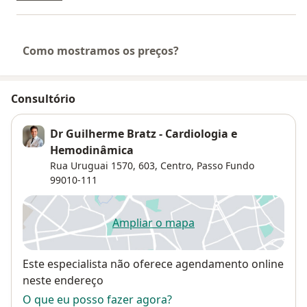
Como mostramos os preços?
Consultório
Dr Guilherme Bratz - Cardiologia e
Hemodinâmica
Rua Uruguai 1570,
603,
Centro
,
Passo Fundo
99010-111
Ampliar o mapa
abre num novo separador
Disponibilidade
Este especialista não oferece agendamento online
neste endereço
O que eu posso fazer agora?