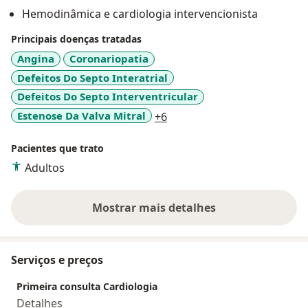
procedimentos minimamente invasivos, como
Hemodinâmica e cardiologia intervencionista
implante de válvulas por cateter (TAVI), fechamento de
forame oval patente (FOP), comunicação interatrial
Principais doenças tratadas
(CIA), entre outros.
Angina
Coronariopatia
Defeitos Do Septo Interatrial
Meu compromisso é com a inovação e a educação
Defeitos Do Septo Interventricular
médica contínua, buscando sempre oferecer
a11y_sr_more_diseases
Estenose Da Valva Mitral
+6
tratamentos de ponta para condições cardíacas
complexas.
Pacientes que trato
Adultos
Mostrar mais detalhes
sobre a experiência
Serviços e preços
Primeira consulta Cardiologia
Detalhes