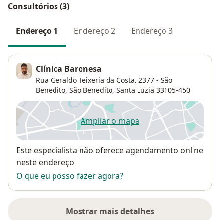
Consultórios (3)
Endereço 1
Endereço 2
Endereço 3
Clínica Baronesa
Rua Geraldo Teixeria da Costa, 2377 - São
Benedito,
São Benedito
,
Santa Luzia
33105-450
Ampliar o mapa
abre num novo separador
Disponibilidade
Este especialista não oferece agendamento online
neste endereço
O que eu posso fazer agora?
Mostrar mais detalhes
sobre o endereço