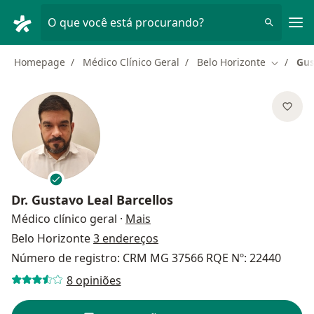
Men
O que você está procurando?
Homepage
Médico Clínico Geral
Belo Horizonte
Gus
Mudar de
Dr.
Gustavo Leal Barcellos
sobre as especializações
Médico clínico geral
·
Mais
Belo Horizonte
3 endereços
Número de registro: CRM MG 37566 RQE Nº: 22440
8 opiniões