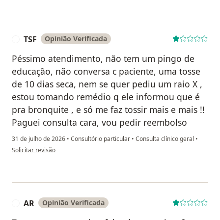
TSF
Opinião Verificada
T
Péssimo atendimento, não tem um pingo de
educação, não conversa c paciente, uma tosse
de 10 dias seca, nem se quer pediu um raio X ,
estou tomando remédio q ele informou que é
pra bronquite , e só me faz tossir mais e mais !!
Paguei consulta cara, vou pedir reembolso
31 de julho de 2026
•
Consultório particular
•
Consulta clínico geral
•
na opinião do utilizador TSF
Solicitar revisão
AR
Opinião Verificada
A