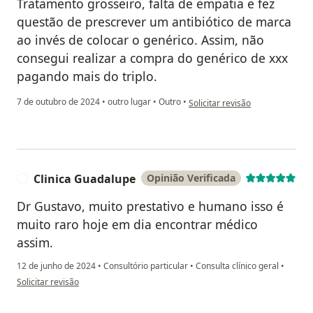
Tratamento grosseiro, falta de empatia e fez
questão de prescrever um antibiótico de marca
ao invés de colocar o genérico. Assim, não
consegui realizar a compra do genérico de xxx
pagando mais do triplo.
na opinião do utilizador AR
7 de outubro de 2024
•
outro lugar
•
Outro
•
Solicitar revisão
Clinica Guadalupe
Opinião Verificada
C
Dr Gustavo, muito prestativo e humano isso é
muito raro hoje em dia encontrar médico
assim.
12 de junho de 2024
•
Consultório particular
•
Consulta clínico geral
•
na opinião do utilizador Clinica Guadalupe
Solicitar revisão