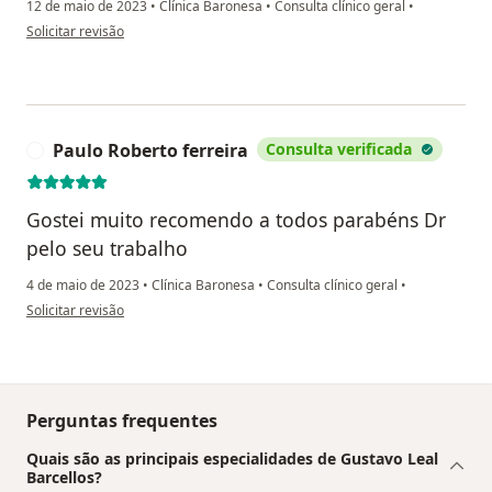
12 de maio de 2023
•
Clínica Baronesa
•
Consulta clínico geral
•
na opinião do utilizador Paciente
Solicitar revisão
Paulo Roberto ferreira
Consulta verificada
P
Gostei muito recomendo a todos parabéns Dr
pelo seu trabalho
4 de maio de 2023
•
Clínica Baronesa
•
Consulta clínico geral
•
na opinião do utilizador Paulo Roberto ferreira
Solicitar revisão
Perguntas frequentes
Quais são as principais especialidades de Gustavo Leal
Barcellos?