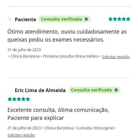
Paciente
Consulta verificada
Ótimo atendimento, ouviu cuidadosamente as
queixas pediu os exames necessários.
31 de julho de 2023
na opinião do utiliza
•
Clínica Baronesa
•
Primeira consulta clínica médica
•
Solicitar revisão
Eric Lima de Almeida
Consulta verificada
E
Excelente consulta, ótima comunicação,
Paciente para explicar
21 de julho de 2023
•
Clínica Baronesa
•
Consulta clínico geral
•
na opinião do utilizador Eric Lima de Almeida
Solicitar revisão