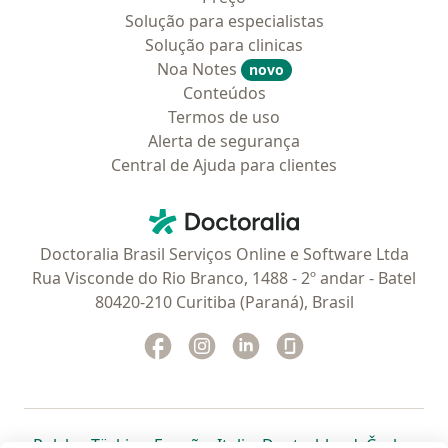
Solução para especialistas
Solução para clinicas
Noa Notes
novo
Conteúdos
Termos de uso
Alerta de segurança
Central de Ajuda para clientes
Contato
Doctoralia - Homepage
Doctoralia Brasil Serviços Online e Software Ltda
Rua Visconde do Rio Branco, 1488 - 2º andar - Batel
80420-210 Curitiba (Paraná), Brasil
Facebook
abre num novo separador
Instagram
abre num novo separador
Linkedin
abre num novo separad
Glassdoor
abre num novo se
abre num novo separador
abre num novo separador
abre num novo separador
abre num novo separado
abre num n
abre
Polska
,
Türkiye
,
España
,
Italia
,
Deutschland
,
Česko
,