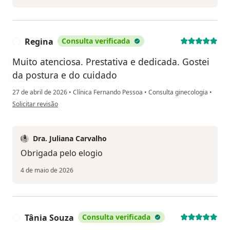
Regina
Consulta verificada
R
Muito atenciosa. Prestativa e dedicada. Gostei
da postura e do cuidado
27 de abril de 2026
•
Clínica Fernando Pessoa
•
Consulta ginecologia
•
na opinião do utilizador Regina
Solicitar revisão
Dra. Juliana Carvalho
Obrigada pelo elogio
4 de maio de 2026
Tânia Souza
Consulta verificada
T