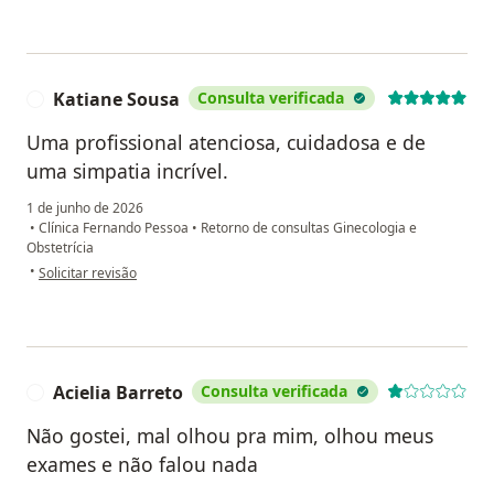
Katiane Sousa
Consulta verificada
K
Uma profissional atenciosa, cuidadosa e de
uma simpatia incrível.
1 de junho de 2026
•
Clínica Fernando Pessoa
•
Retorno de consultas Ginecologia e
Obstetrícia
na opinião do utilizador Katiane Sousa
•
Solicitar revisão
Acielia Barreto
Consulta verificada
A
Não gostei, mal olhou pra mim, olhou meus
exames e não falou nada