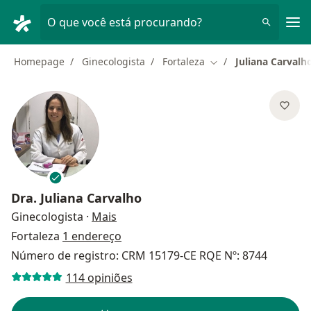
Men
O que você está procurando?
Homepage
Ginecologista
Fortaleza
Juliana Carvalh
Mudar de cidade
Dra.
Juliana Carvalho
sobre as especializações
Ginecologista
·
Mais
Fortaleza
1 endereço
Número de registro: CRM 15179-CE RQE Nº: 8744
114 opiniões