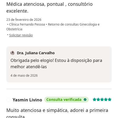
Médica atenciosa, pontual , consultório
excelente.
23 de fevereiro de 2026
•
Clínica Fernando Pessoa
•
Retorno de consultas Ginecologia e
Obstetrícia
na opinião do utilizador Tânia Souza
•
Solicitar revisão
Dra. Juliana Carvalho
Obrigada pelo elogio! Estou à disposição para
melhor atendê-las
4 de maio de 2026
Yasmin Livino
Consulta verificada
Y
Muito atenciosa e simpática, adorei a primeira
consulta