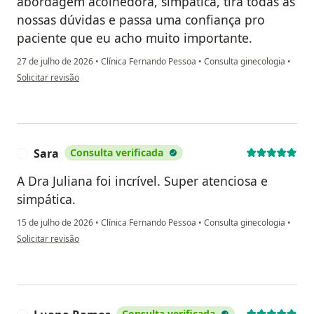
abordagem acolhedora, simpática, tira todas as
nossas dúvidas e passa uma confiança pro
paciente que eu acho muito importante.
27 de julho de 2026
•
Clínica Fernando Pessoa
•
Consulta ginecologia
•
na opinião do utilizador Elenilda Pereira da Silva Evangelista
Solicitar revisão
Sara
Consulta verificada
S
A Dra Juliana foi incrível. Super atenciosa e
simpática.
15 de julho de 2026
•
Clínica Fernando Pessoa
•
Consulta ginecologia
•
na opinião do utilizador Sara
Solicitar revisão
Consulta verificada