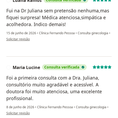
Luana Ramos
L
Fui na Dr Juliana sem pretensão nenhuma,mas
fiquei surpresa! Médica atenciosa,simpática e
acolhedora. Indico demais!
15 de junho de 2026
•
Clínica Fernando Pessoa
•
Consulta ginecologia
•
na opinião do utilizador Luana Ramos
Solicitar revisão
Maria Lucine
Consulta verificada
M
Foi a primeira consulta com a Dra. Juliana,
consultório muito agradável e acessível. A
doutora foi muito atenciosa, uma excelente
profissional.
8 de junho de 2026
•
Clínica Fernando Pessoa
•
Consulta ginecologia
•
na opinião do utilizador Maria Lucine
Solicitar revisão