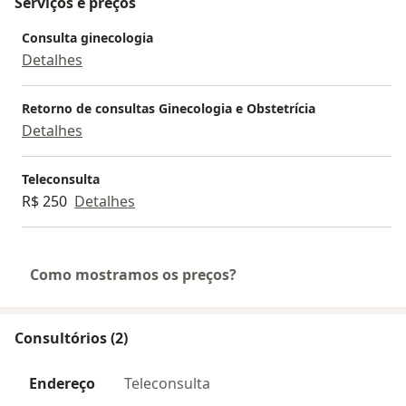
Serviços e preços
CAMILO, PETROBRAS, SULAMERICA, CASSI, CAFAZ,
CAMED, GEAP, MEDSERVICE, SAÚDE CAIXA.
Consulta ginecologia
Marque seu check -up!
Detalhes
Retorno de consultas Ginecologia e Obstetrícia
Detalhes
Teleconsulta
R$ 250
Detalhes
Como mostramos os preços?
Consultórios (2)
Endereço
Teleconsulta