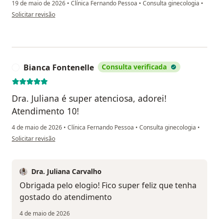
19 de maio de 2026
•
Clínica Fernando Pessoa
•
Consulta ginecologia
•
na opinião do utilizador Acielia Barreto
Solicitar revisão
Bianca Fontenelle
Consulta verificada
B
Dra. Juliana é super atenciosa, adorei!
Atendimento 10!
4 de maio de 2026
•
Clínica Fernando Pessoa
•
Consulta ginecologia
•
na opinião do utilizador Bianca Fontenelle
Solicitar revisão
Dra. Juliana Carvalho
Obrigada pelo elogio! Fico super feliz que tenha
gostado do atendimento
4 de maio de 2026