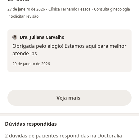
27 de janeiro de 2026
•
Clínica Fernando Pessoa
•
Consulta ginecologia
na opinião do utilizador Yasmin Livino
•
Solicitar revisão
Dra. Juliana Carvalho
Obrigada pelo elogio! Estamos aqui para melhor
atende-las
29 de janeiro de 2026
Veja mais
opiniões acima
Dúvidas respondidas
2 dúvidas de pacientes respondidas na Doctoralia