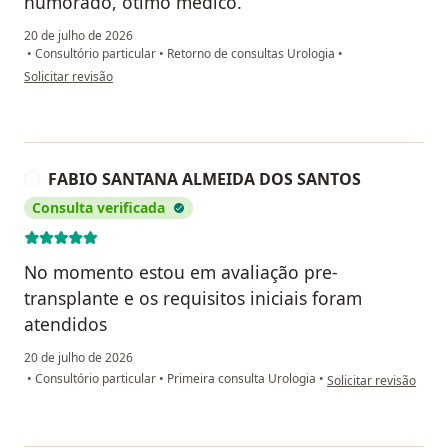
humorado, ótimo médico.
20 de julho de 2026
•
Consultório particular
•
Retorno de consultas Urologia
•
na opinião do utilizador Andréia do Nascimento Pereira(Acompanhante de M
Solicitar revisão
FABIO SANTANA ALMEIDA DOS SANTOS
F
Consulta verificada
No momento estou em avaliação pre-
transplante e os requisitos iniciais foram
atendidos
20 de julho de 2026
na opinião do utili
•
Consultório particular
•
Primeira consulta Urologia
•
Solicitar revisão