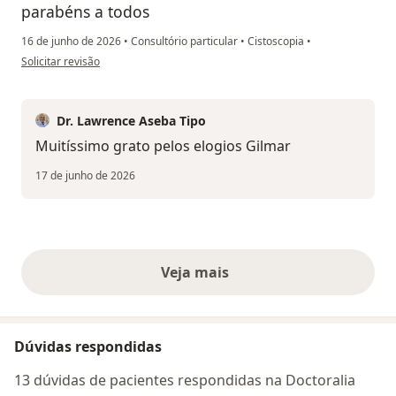
parabéns a todos
16 de junho de 2026
•
Consultório particular
•
Cistoscopia
•
na opinião do utilizador Gilmar da Silva pedroso
Solicitar revisão
Dr. Lawrence Aseba Tipo
Muitíssimo grato pelos elogios Gilmar
17 de junho de 2026
Veja mais
opiniões acima
Dúvidas respondidas
13 dúvidas de pacientes respondidas na Doctoralia