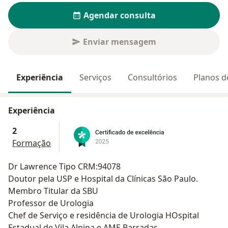
Agendar consulta
Enviar mensagem
Experiência
Serviços
Consultórios
Planos d
Experiência
2
Formação
Dr Lawrence Tipo CRM:94078
Doutor pela USP e Hospital da Clínicas São Paulo.
Membro Titular da SBU
Professor de Urologia
Chef de Serviço e residência de Urologia HOspital
Estadual de Vila Alpina e AME Barradas