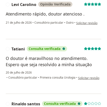
Levi Carolino
Opinião Verificada
L
Atendimento rápido, doutor atencioso .
na opinião do utilizador
21 de julho de 2026
•
Consultório particular
•
Outro
•
Solicitar revisão
Tatiani
Consulta verificada
T
O doutor é maravilhoso no atendimento.
Espero que seja resolvido a minha situação
20 de julho de 2026
na opinião do utilizad
•
Consultório particular
•
Primeira consulta Urologia
•
Solicitar revisão
Rinaldo santos
Consulta verificada
R