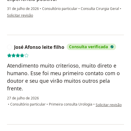
31 de julho de 2026
•
Consultório particular
•
Consulta Cirurgia Geral
•
na opinião do utilizador Joyce A. Rosa
Solicitar revisão
José Afonso leite filho
Consulta verificada
J
Atendimento muito criterioso, muito direto e
humano. Esse foi meu primeiro contato com o
doutor e seu que virão muitos outros pela
frente.
27 de julho de 2026
na opinião do utilizado
•
Consultório particular
•
Primeira consulta Urologia
•
Solicitar revisão