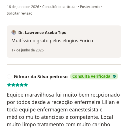
16 de junho de 2026
•
Consultório particular
•
Postectomia
•
na opinião do utilizador Eurico Marcelo Barbosa
Solicitar revisão
Dr. Lawrence Aseba Tipo
Muitíssimo grato pelos elogios Eurico
17 de junho de 2026
Gilmar da Silva pedroso
Consulta verificada
G
Equipe maravilhosa fui muito bem recpcionado
por todos desde a recepção enfermeira Lilian e
toda equipe enfermagem eanestesista e
médico muito atencioso e competente. Local
muito limpo tratamento com muito carinho