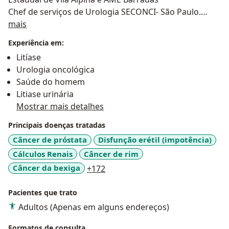
Chef de serviços de Urologia SECONCI- São Paulo.
Sobre mim
MBA Executiva em Saúde FGV
mais
Marketing Estratégico pelo INSPER São Paulo
Experiência em:
Coach pela ICI
Litíase
Lider coach pela ICI
Urologia oncológica
Saúde do homem
Litiase urinária
Mostrar mais detalhes
Principais doenças tratadas
Câncer de próstata
Disfunção erétil (impotência)
Cálculos Renais
Câncer de rim
a11y_sr_more_diseases
Câncer da bexiga
+172
Pacientes que trato
Adultos (Apenas em alguns endereços)
Formatos de consulta