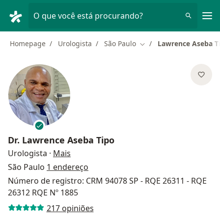
Men
O que você está procurando?
Homepage
Urologista
São Paulo
Lawrence Aseba T
Mudar de cidade
Dr.
Lawrence Aseba Tipo
sobre as especializações
Urologista
·
Mais
São Paulo
1 endereço
Número de registro: CRM 94078 SP - RQE 26311 - RQE
26312 RQE Nº 1885
217 opiniões