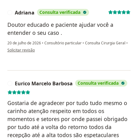
Adriana
Consulta verificada
A
Doutor educado e paciente ajudar você a
entender o seu caso .
20 de julho de 2026
•
Consultório particular
•
Consulta Cirurgia Geral
•
na opinião do utilizador Adriana
Solicitar revisão
Eurico Marcelo Barbosa
Consulta verificada
E
Gostaria de agradecer por tudo tudo mesmo o
carinho atenção respeito em todos os
momentos e setores por onde passei obrigado
por tudo até a volta do retorno todos da
recepção até a alta todos são espetaculares