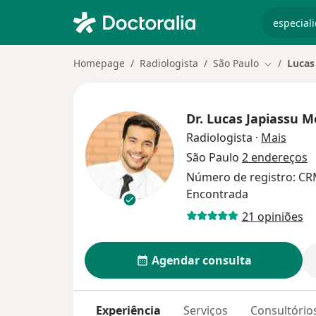
especiali
Homepage
Radiologista
São Paulo
Lucas
Mudar de 
Dr.
Lucas Japiassu 
sobre
Radiologista
·
Mais
São Paulo
2 endereços
Número de registro: C
Encontrada
21 opiniões
Agendar consulta
Experiência
Serviços
Consultório