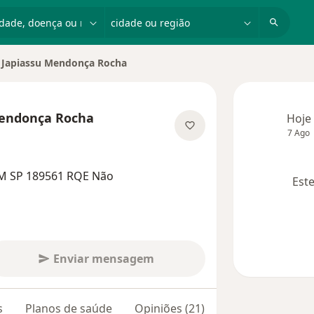
dade, doença ou nome
cidade ou região
 Japiassu Mendonça Rocha
cidade
Mendonça Rocha
Hoje
7 Ago
 as especializações
RM SP 189561 RQE Não
Este
Enviar mensagem
s
Planos de saúde
Opiniões (21)