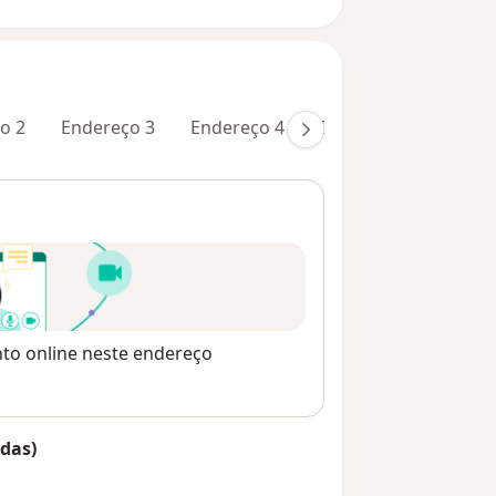
o 2
Endereço 3
Endereço 4
Endereço 5
nto online neste endereço
das)