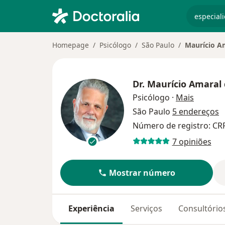
especiali
Homepage
Psicólogo
São Paulo
Maurício A
Dr.
Maurício Amaral
sobre as
Psicólogo
·
Mais
São Paulo
5 endereços
Número de registro: CR
7 opiniões
Mostrar número
Experiência
Serviços
Consultório