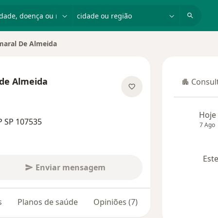
dade, doença ou nome
cidade ou região
maral De Almeida
 de Almeida
Consult
Consulta
 especializações
Hoje
P SP 107535
7 Ago
Este
Enviar mensagem
s
Planos de saúde
Opiniões (7)