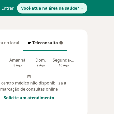
Entrar
Você atua na área da saúde?
a no local
Teleconsulta
 no local
Teleconsulta
Amanhã
Dom,
Segunda-feira
Ter,
Qua
8 Ago
9 Ago
10 Ago
11 Ago
12 Ag
 centro médico não disponibiliza a
marcação de consultas online
Solicite um atendimento