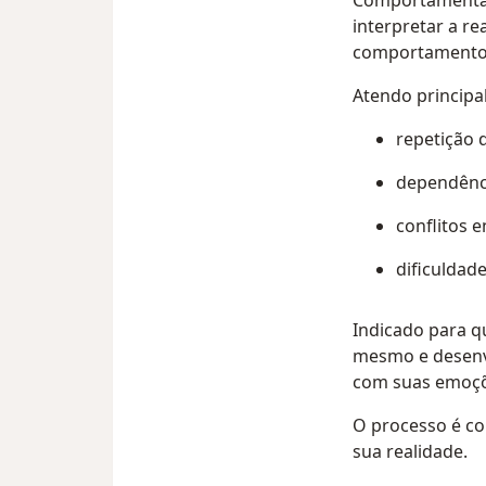
Comportamental
interpretar a re
comportamento
Atendo princip
repetição 
dependênc
conflitos e
dificuldad
Indicado para 
mesmo e desenvo
com suas emoçõ
O processo é co
sua realidade.