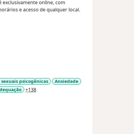
 exclusivamente online, com
 horários e acesso de qualquer local.
 sexuais psicogênicas
Ansiedade
a11y_sr_more_diseases
adequação
+138