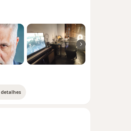
 detalhes
bre a experiência