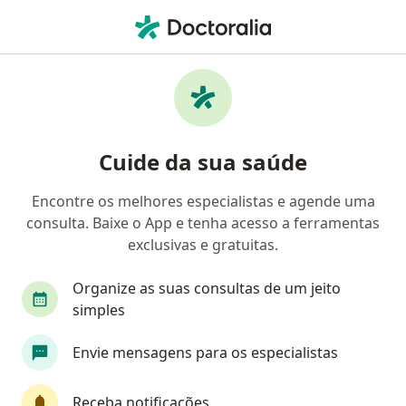
Men
Médico Clínico Geral • Jardim Maria Dirce, Guarulhos, São Paulo SP
Filtros
• 1
Mapa
Médicos clínicos em Jardim Maria Dirce,
Cuide da sua saúde
Guarulhos
Encontre os melhores especialistas e agende uma
consulta. Baixe o App e tenha acesso a ferramentas
exclusivas e gratuitas.
Organize as suas consultas de um jeito
simples
Dr. Alexandre Mitsuo Mizobe de Ribeiro
Envie mensagens para os especialistas
Médico clínico geral
Receba notificações
CRM 82176 SP