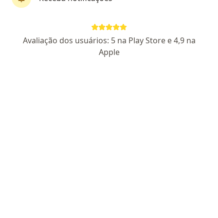
Rua Ubata, 100, Guarulhos
•
Mapa
Policlinica Maria Dirce
Avaliação dos usuários: 5 na Play Store e 4,9 na
Esse especialista não oferece agendamento online para esse endereço.
Apple
Solicite um atendimento
Marcelo Luiz Sanson
Médico clínico geral
CRM 5779 MT - RQE 2114 - RQE 138