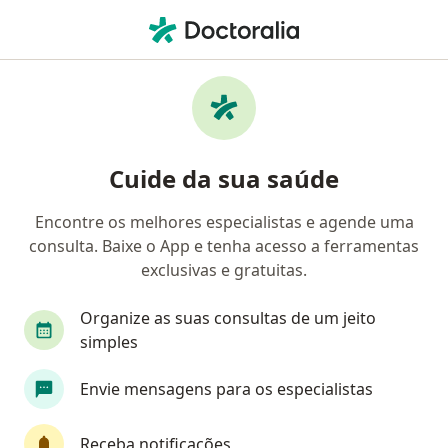
Men
Médico Clínico Geral • Centro, Guarulhos, São Paulo SP
Filtros
• 1
Convênio
Mapa
Médicos clínicos em Centro, Guarulhos
Cuide da sua saúde
Encontre os melhores especialistas e agende uma
Qual é o seu convênio?
consulta. Baixe o App e tenha acesso a ferramentas
Unimed
Bradesco Saúde
Sul América Saú
exclusivas e gratuitas.
Organize as suas consultas de um jeito
simples
Envie mensagens para os especialistas
Receba notificações