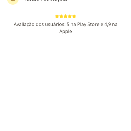
Perfil novo
Dra. Amanda Cristina Tavares
Avaliação dos usuários: 5 na Play Store e 4,9 na
·
Mais
Médica clínica geral
Apple
16 opiniões
Endereço
Teleconsulta
Av. Tiradentes, 1654, Guarulhos
•
Mapa
CLINOVI
Primeira consulta clínica médica
R$ 300
Esse especialista não oferece agendamento online para esse endereço.
Solicite um atendimento