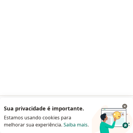
Consultório online
Primeira consulta clínica médica
R$ 250
Esse especialista não oferece agendamento online para esse endereço.
Solicite um atendimento
Outros especialistas na sua área
De momento, não há vagas disponíveis. Volte mais
tarde para ver se há novas vagas.
Sua privacidade é importante.
Acessar App
Estamos usando cookies para
melhorar sua experiência.
Saiba mais
.
Continuar pelo site da Doctoralia