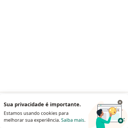
Avenida Paulista, 239, São Paulo
•
Mapa
Consulta online SP
Primeira consulta clínica médica
R$ 160
Esse especialista não oferece agendamento online para esse endereço.
Solicite um atendimento
Outros especialistas na sua área
De momento, não há vagas disponíveis. Volte mais
tarde para ver se há novas vagas.
Sua privacidade é importante.
Acessar App
Estamos usando cookies para
melhorar sua experiência.
Saiba mais
.
Continuar pelo site da Doctoralia