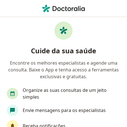
Men
Médico Clínico Geral • Jardim Vila Galvao, Guarulhos, São Paulo SP
Filtros
• 1
Mapa
Médicos clínicos em Jardim Vila Galvao,
Cuide da sua saúde
Guarulhos
Encontre os melhores especialistas e agende uma
consulta. Baixe o App e tenha acesso a ferramentas
exclusivas e gratuitas.
Organize as suas consultas de um jeito
simples
Dr. Paulo Gouveia Rocha
Envie mensagens para os especialistas
·
Mais
Médico clínico geral, Especialista em dor, Generalista
98 opiniões
Receba notificações