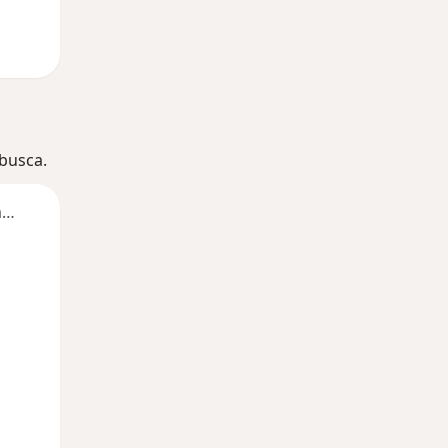
 busca.
Segunda-feira
Ter,
Qua
Qui,
11 Ago
12 Ago
13 Ago