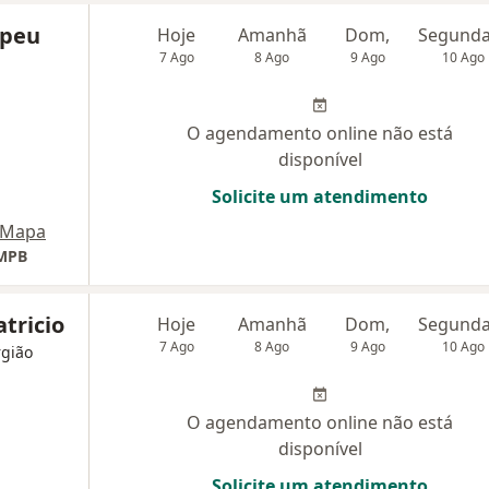
mpeu
Hoje
Amanhã
Dom,
7 Ago
8 Ago
9 Ago
10 Ago
O agendamento online não está
disponível
Solicite um atendimento
Mapa
HMPB
tricio
Hoje
Amanhã
Dom,
7 Ago
8 Ago
9 Ago
10 Ago
rgião
O agendamento online não está
disponível
Solicite um atendimento