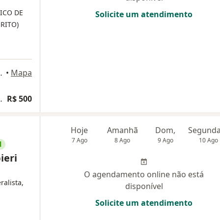
DICO DE
Solicite um atendimento
ERITO)
2 andar, São Paulo
•
Mapa
 canabidiol (CBD)
R$ 500
Hoje
Amanhã
Dom,
7 Ago
8 Ago
9 Ago
10 Ago
l
ieri
O agendamento online não está
ralista,
disponível
Solicite um atendimento