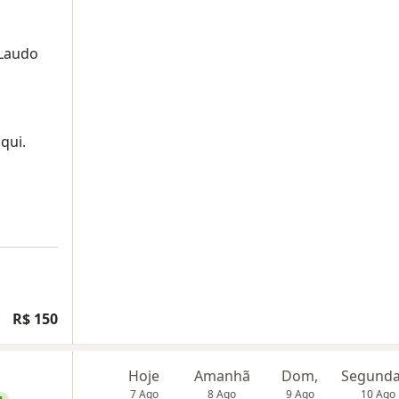
 Laudo
qui.
R$ 150
Hoje
Amanhã
Dom,
7 Ago
8 Ago
9 Ago
10 Ago