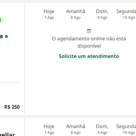
Hoje
Amanhã
Dom,
7 Ago
8 Ago
9 Ago
10 Ago
l
va
O agendamento online não está
disponível
Solicite um atendimento
R$ 250
Hoje
Amanhã
Dom,
7 Ago
8 Ago
9 Ago
10 Ago
uellar