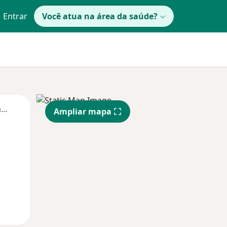
Entrar
Você atua na área da saúde?
Segunda-feira
Ter,
Qua
Qui,
Ampliar mapa
11 Ago
12 Ago
13 Ago