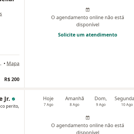
s
O agendamento online não está
disponível
Solicite um atendimento
y 3500, São Paulo
•
Mapa
R$ 200
 Jr.
Hoje
Amanhã
Dom,
7 Ago
8 Ago
9 Ago
10 Ago
co perito,
O agendamento online não está
disponível