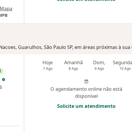
Mapa
HMPB
 Nacoes, Guarulhos, São Paulo SP, em áreas próximas à sua
Hoje
Amanhã
Dom,
7 Ago
8 Ago
9 Ago
10 Ago
l
s
s
O agendamento online não está
disponível
Solicite um atendimento