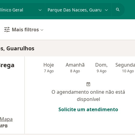
dade, doença ou nome
cidade ou região
Mais filtros
s, Guarulhos
Brega
Hoje
Amanhã
Dom,
7 Ago
8 Ago
9 Ago
10 Ago
O agendamento online não está
disponível
Solicite um atendimento
Mapa
HMPB