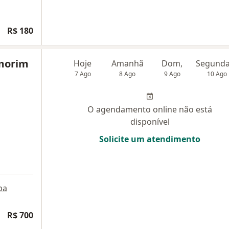
R$ 180
Amorim
Hoje
Amanhã
Dom,
7 Ago
8 Ago
9 Ago
10 Ago
O agendamento online não está
disponível
Solicite um atendimento
pa
R$ 700