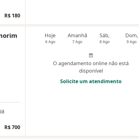
R$ 180
Amorim
Hoje
Amanhã
Sáb,
Dom,
6 Ago
7 Ago
8 Ago
9 Ago
O agendamento online não está
disponível
Solicite um atendimento
pa
R$ 700