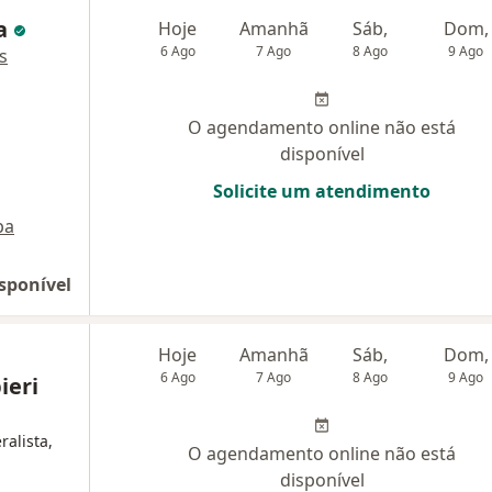
ma
Hoje
Amanhã
Sáb,
Dom,
6 Ago
7 Ago
8 Ago
9 Ago
s
O agendamento online não está
disponível
Solicite um atendimento
pa
sponível
Hoje
Amanhã
Sáb,
Dom,
6 Ago
7 Ago
8 Ago
9 Ago
ieri
ralista,
O agendamento online não está
disponível