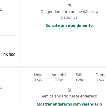
s
O agendamento online não está
disponível
Solicite um atendimento
R$ 300
Hoje
Amanhã
Sáb,
Dom,
6 Ago
7 Ago
8 Ago
9 Ago
s
Sem calendário neste endereço.
Mostrar endereços com calendário