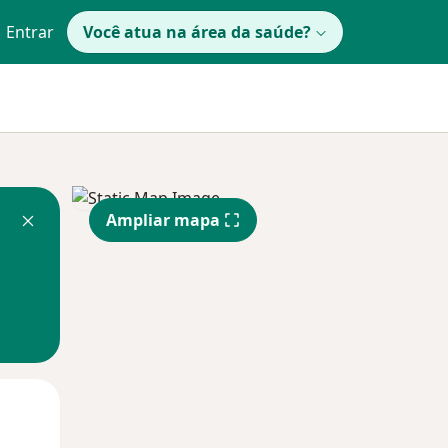
Entrar
Você atua na área da saúde?
Ampliar mapa
Segunda-feira
Ter,
Qua
10 Ago
11 Ago
12 Ago