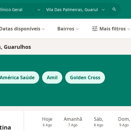
dade, doença ou nome
cidade ou região
Datas disponíveis
Bairros
Mais filtros
s, Guarulhos
 América Saúde
Amil
Golden Cross
Hoje
Amanhã
Sáb,
Dom,
6 Ago
7 Ago
8 Ago
9 Ago
tina