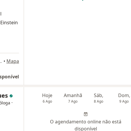
l
 Einstein
to, 454, Guarulhos
•
Mapa
sponível
gues
Hoje
Amanhã
Sáb,
Dom,
6 Ago
7 Ago
8 Ago
9 Ago
·
róloga
O agendamento online não está
disponível