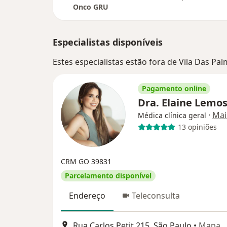
Onco GRU
Especialistas disponíveis
Estes especialistas estão fora de Vila Das Pa
Pagamento online
Dra. Elaine Lemo
·
Mai
Médica clínica geral
13 opiniões
CRM GO 39831
Parcelamento disponível
Endereço
Teleconsulta
Rua Carlos Petit 215, São Paulo
•
Mapa