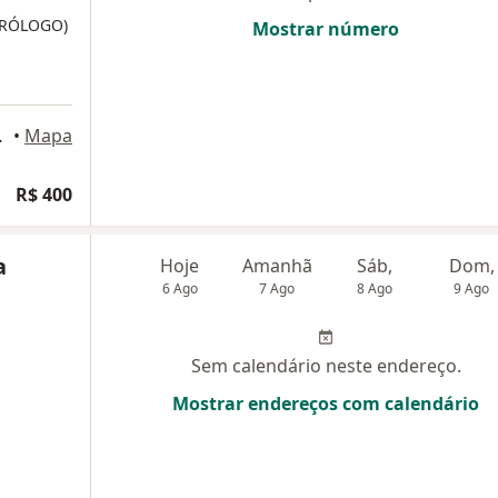
UTRÓLOGO)
Mostrar número
, Guarulhos
•
Mapa
R$ 400
a
Hoje
Amanhã
Sáb,
Dom,
6 Ago
7 Ago
8 Ago
9 Ago
Sem calendário neste endereço.
Mostrar endereços com calendário