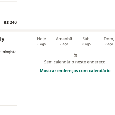
R$ 240
ly
Hoje
Amanhã
Sáb,
Dom,
6 Ago
7 Ago
8 Ago
9 Ago
atologista
Sem calendário neste endereço.
Mostrar endereços com calendário