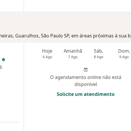
lmeiras, Guarulhos, São Paulo SP, em áreas próximas à sua b
Hoje
Amanhã
Sáb,
Dom,
6 Ago
7 Ago
8 Ago
9 Ago
s
s
O agendamento online não está
disponível
Solicite um atendimento