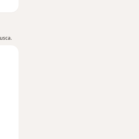
usca.
Segunda-feira
Ter,
Qua
10 Ago
11 Ago
12 Ago