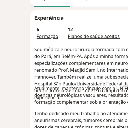
Experiência
6
12
Formação
Planos de saúde aceitos
Sou médica e neurocirurgiã formada com o
do Pará, em Belém-PA. Após a minha formação
especializações complementares em neuroc
renomado Prof. Madjid Samii, no Internatio
Hannover. Também realizei uma subespecia
Hospital São Paulo/Universidade Federal de
Atualmente, mantenho vínculo com a UNIF
neurocirurgia vascular, que é o campo em
doenças neurológicas vasculares, resulta
experiência.
formação complementar sob a orientação d
Tenho dedicado meu trabalho ao atendime
aneurismas cerebrais, tumores cerebrais be
dores de cabeça e crônicas, tontura e alt