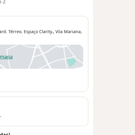
o 2
d. Térreo. Espaço Clarity.,
Vila Mariana
,
 mapa
re num novo separador
.
das)