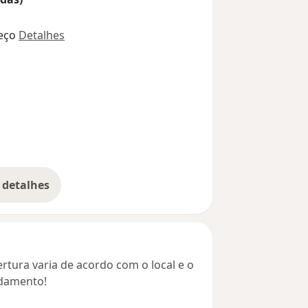
eço
Detalhes
 detalhes
bre o endereço
rtura varia de acordo com o local e o
ndamento!