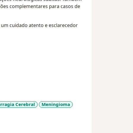
ações complementares para casos de
o um cuidado atento e esclarecedor
ragia Cerebral
Meningioma
_sr_more_diseases