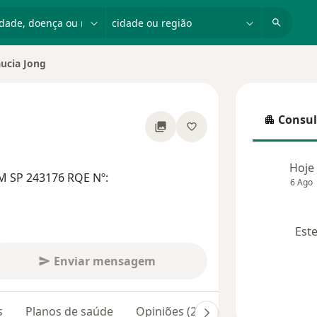
dade, doença ou nome
cidade ou região
aucia Jong
e cidade
Consul
Consulta
re as especializações
Hoje
M SP 243176 RQE Nº:
6 Ago
Este
Enviar mensagem
s
Planos de saúde
Opiniões (25)
Dúvidas respond