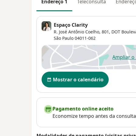
Endereço 1
Teleconsulta
Endereç
Espaço Clarity
R. José Antônio Coelho, 801,
DOT Boulevar
São Paulo
04011-062
Ampliar o
ab
Disponibilidade
Mostrar o calendário
Pagamento online aceito
Economize tempo antes da consulta
Modalidades de pagamento (visitas priva