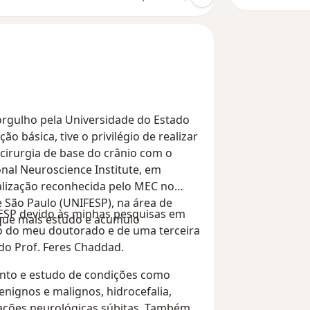
rgulho pela Universidade do Estado
 básica, tive o privilégio de realizar
irurgia de base do crânio com o
nal Neuroscience Institute, em
lização reconhecida pelo MEC no
 São Paulo (UNIFESP), na área de
ESP devido às minhas pesquisas em
 que mais estudo e acumulo
do do meu doutorado e de uma terceira
o Prof. Feres Chaddad.
nto e estudo de condições como
nignos e malignos, hidrocefalia,
erações neurológicas súbitas. Também