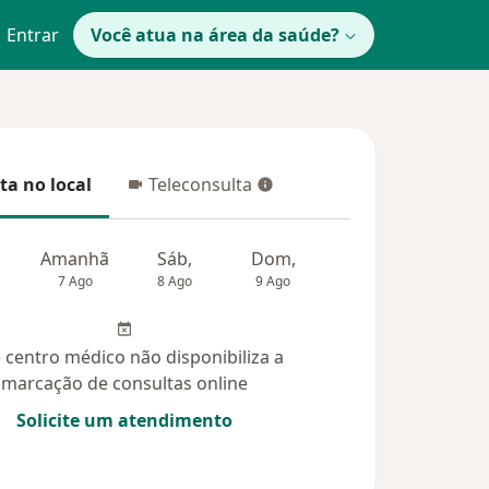
Entrar
Você atua na área da saúde?
ta no local
Teleconsulta
 no local
Teleconsulta
Amanhã
Sáb,
Dom,
Segunda-feira
Ter,
7 Ago
8 Ago
9 Ago
10 Ago
11 Ag
 centro médico não disponibiliza a
marcação de consultas online
Solicite um atendimento
idas (10)