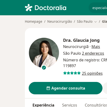
especiali
Homepage
Neurocirurgião
São Paulo
Gl
Mudar d
Dra.
Glaucia Jong
sob
Neurocirurgiã
·
Mais
São Paulo
2 endereços
Número de registro: CR
119897
25 opiniões
Agendar consulta
Experiência
Serviços
Consultório