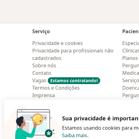
Serviço
Pacien
Privacidade e cookies
Especia
Privacidade para profissionais não
Clínica
cadastrados
Planos
Sobre nós
Pergun
Contato
Medic
Vagas
Serviç
Estamos contratando!
Termos e Condições
Doenc
Imprensa
Pergun
Lei da Igualdade Salarial
Aplica
Blog p
Sua privacidade é importan
Estamos usando cookies para me
Saiba mais
.
abre num novo s
abre num
a
Polska
,
Türkiye
,
España
,