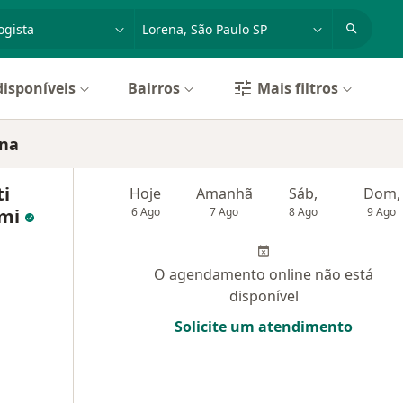
dade, doença ou nome
cidade ou região
disponíveis
Bairros
Mais filtros
ena
ti
Hoje
Amanhã
Sáb,
Dom,
imi
6 Ago
7 Ago
8 Ago
9 Ago
O agendamento online não está
disponível
Solicite um atendimento