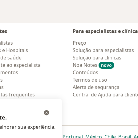
tes
Para especialistas e clínic
listas
Preço
s e Hospitais
Solução para especialistas
 de saúde
Solução para clinicas
te ao especialista
Noa Notes
novo
amentos
Conteúdos
os
Termos de uso
as
Alerta de segurança
tas frequentes
Central de Ajuda para client
ções móveis
ara pacientes
te.
lhorar sua experiência.
eparador
 novo separador
bre num novo separador
abre num novo separador
abre num novo separador
abre num novo separador
abre num novo separa
abre num novo
abre num
ab
Italia
,
Deutschland
,
Česko
,
Portugal
,
México
,
Chile
,
Brasil
,
A