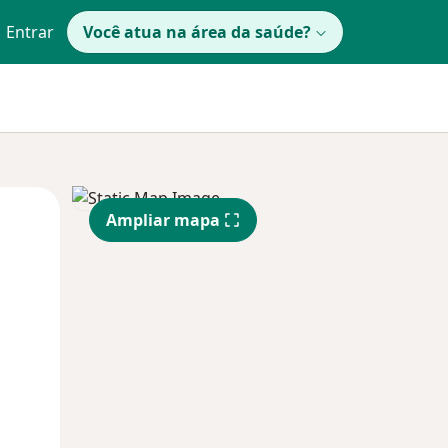
Entrar
Você atua na área da saúde?
Segunda-feira
Ter,
Qua
Ampliar mapa
10 Ago
11 Ago
12 Ago