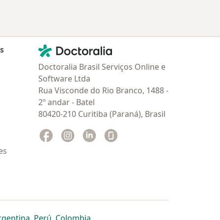
Contato
Doctoralia - Homepage
as
Doctoralia Brasil Serviços Online e
Software Ltda
Rua Visconde do Rio Branco, 1488 -
2º andar - Batel
80420-210 Curitiba (Paraná), Brasil
Facebook
abre num novo separador
Instagram
abre num novo separador
Linkedin
abre num novo separador
Glassdoor
abre num novo separador
es
dor
 separador
 novo separador
re num novo separador
abre num novo separador
abre num novo separador
abre num novo separador
rgentina
,
Perú
,
Colombia