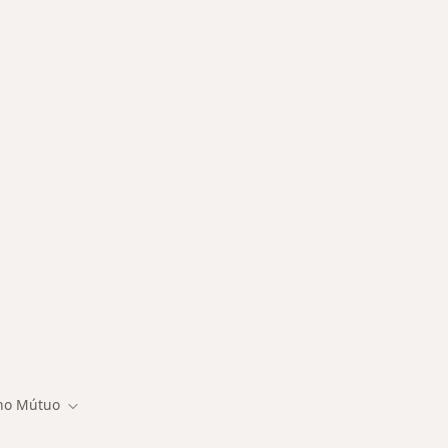
tadas
no Mútuo
e cidade
Mudar de cidade