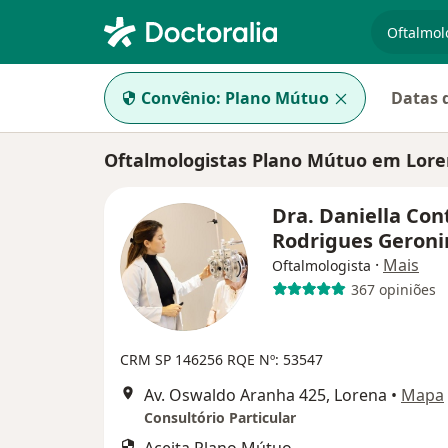
especiali
Convênio:
Plano Mútuo
Datas 
Oftalmologistas Plano Mútuo em Lor
Dra. Daniella Con
Rodrigues Geron
·
Mais
Oftalmologista
367 opiniões
CRM SP 146256
RQE Nº: 53547
Av. Oswaldo Aranha 425, Lorena
•
Mapa
Consultório Particular