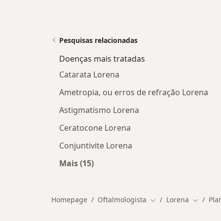
Pesquisas relacionadas
Doenças mais tratadas
Catarata Lorena
Ametropia, ou erros de refração Lorena
Astigmatismo Lorena
Ceratocone Lorena
Conjuntivite Lorena
Mais (15)
Mais na categoria: Doenças mais tra
Homepage
Oftalmologista
Lorena
Pla
Mudar de cidade
Mudar d