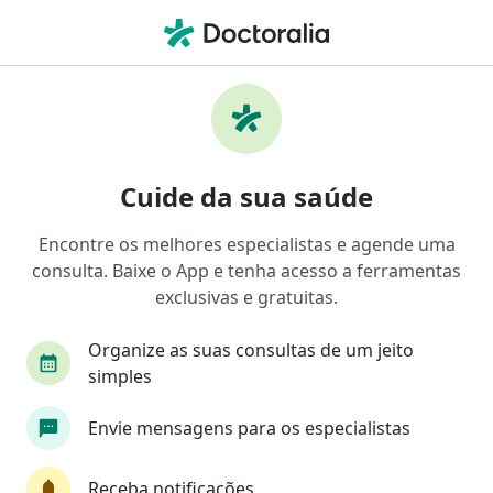
Men
Oftalmologista • Niterói, Rio de Janeiro RJ
Filtros
Convênio:
CABESP
Oftalmologistas CABESP em Niterói
Cuide da sua saúde
Encontre os melhores especialistas e agende uma
consulta. Baixe o App e tenha acesso a ferramentas
exclusivas e gratuitas.
Organize as suas consultas de um jeito
simples
Dr. Eduardo Yamane Filho
Envie mensagens para os especialistas
·
Mais
Oftalmologista
245 opiniões
Receba notificações