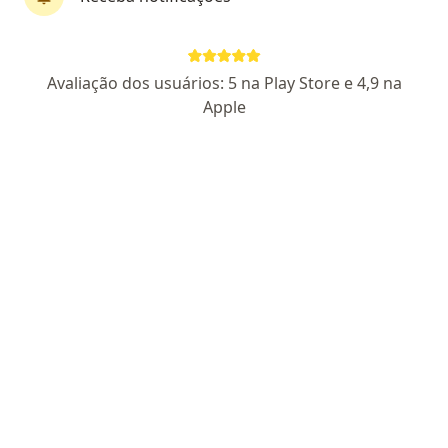
893480 RJ- RQE 25467
Pacientes fiéis
Rua Santa Clara, 50 (Cobertura), Rio de Janeiro
•
Mapa
Avaliação dos usuários: 5 na Play Store e 4,9 na
Centro de Diagnose Ocular
Apple
Aceita CABESP
Consulta Oftalmologia
Esse especialista não oferece agendamento online para esse endereço.
Solicite um atendimento