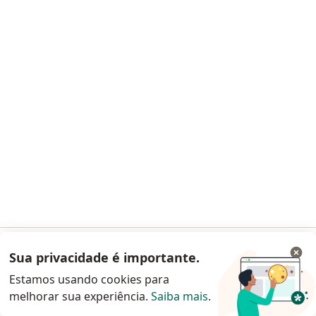
Dr. Alexandre dos Santos Ferreira
·
Mais
Oftalmologista
89 opiniões
CRM RJ 747963
RQE (não encontrado)
AMB
Endereço 1
Endereço 2
Estrada Francisco da Cruz Nunes, 6723, Salas 401 a 404, Niterói
•
Mapa
Oftalmos Reunidos Clinica E Cirurgia
Aceita Cassi
Primeira consulta Oftalmologia
Esse especialista não oferece agendamento online para esse endereço.
Solicite um atendimento
Sua privacidade é importante.
Acessar App
Estamos usando cookies para
melhorar sua experiência.
Saiba mais
.
Continuar pelo site da Doctoralia