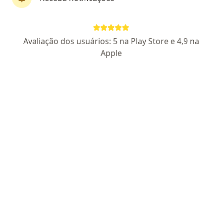
CRM RJ 618820
RQE Nº: 22697
Pacientes fiéis
Estrada Francisco da Cruz Nunes, 6723, Salas 401 a 404, Niterói
•
Mapa
Avaliação dos usuários: 5 na Play Store e 4,9 na
Oftalmos Reunidos Clinica E Cirurgia
Apple
Aceita Cassi
Primeira consulta Oftalmologia
Esse especialista não oferece agendamento online para esse endereço.
Solicite um atendimento