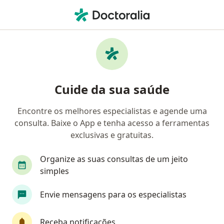
Men
Oftalmologista • Niterói, Rio de Janeiro RJ
Filtros
Convênio:
Cassi
Ma
Oftalmologistas Cassi em Niterói
Cuide da sua saúde
Encontre os melhores especialistas e agende uma
consulta. Baixe o App e tenha acesso a ferramentas
exclusivas e gratuitas.
Organize as suas consultas de um jeito
simples
Dr. Itamar Soares
Envie mensagens para os especialistas
·
Mais
Oftalmologista
365 opiniões
Receba notificações