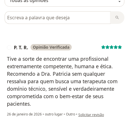
Pesquisar em opiniões
P. T. R.
Opinião Verificada
P
Tive a sorte de encontrar uma profissional
extremamente competente, humana e ética.
Recomendo a Dra. Patricia sem qualquer
ressalva para quem busca uma terapeuta com
domínio técnico, sensível e verdadeiramente
comprometida com o bem-estar de seus
pacientes.
na opinião do utilizador P. T. R.
26 de janeiro de 2026
•
outro lugar
•
Outro
•
Solicitar revisão