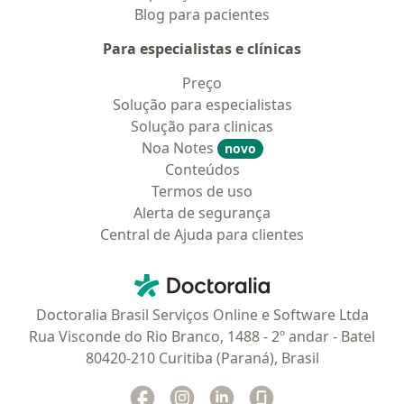
Blog para pacientes
Para especialistas e clínicas
Preço
Solução para especialistas
Solução para clinicas
Noa Notes
novo
Conteúdos
Termos de uso
Alerta de segurança
Central de Ajuda para clientes
Contato
Doctoralia - Homepage
Doctoralia Brasil Serviços Online e Software Ltda
Rua Visconde do Rio Branco, 1488 - 2º andar - Batel
80420-210 Curitiba (Paraná), Brasil
Facebook
abre num novo separador
Instagram
abre num novo separador
Linkedin
abre num novo separad
Glassdoor
abre num novo se