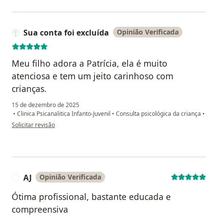
Sua conta foi excluída
Opinião Verificada
Meu filho adora a Patrícia, ela é muito
atenciosa e tem um jeito carinhoso com
crianças.
15 de dezembro de 2025
•
Clinica Psicanalitica Infanto-Juvenil
•
Consulta psicológica da criança
•
na opinião do utilizador Sua conta foi excluída
Solicitar revisão
AJ
Opinião Verificada
A
Ótima profissional, bastante educada e
compreensiva