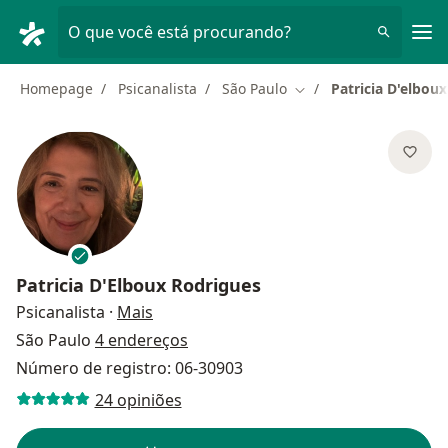
Men
O que você está procurando?
Homepage
Psicanalista
São Paulo
Patricia D'elbou
Mudar de cidade
Patricia D'Elboux Rodrigues
sobre as especializações
Psicanalista
·
Mais
São Paulo
4 endereços
Número de registro: 06-30903
24 opiniões