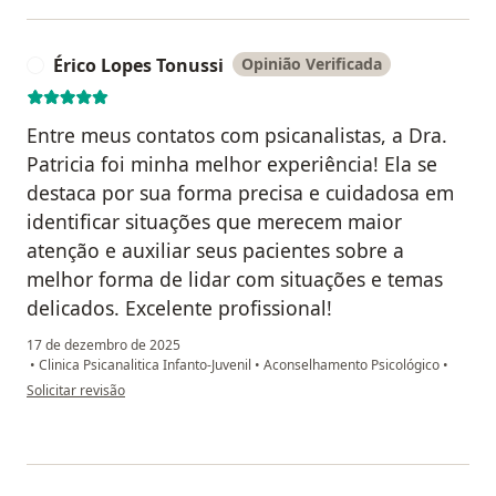
Érico Lopes Tonussi
Opinião Verificada
É
Entre meus contatos com psicanalistas, a Dra.
Patricia foi minha melhor experiência! Ela se
destaca por sua forma precisa e cuidadosa em
identificar situações que merecem maior
atenção e auxiliar seus pacientes sobre a
melhor forma de lidar com situações e temas
delicados. Excelente profissional!
17 de dezembro de 2025
•
Clinica Psicanalitica Infanto-Juvenil
•
Aconselhamento Psicológico
•
na opinião do utilizador Érico Lopes Tonussi
Solicitar revisão