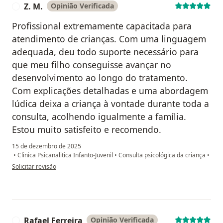
Z. M.
Opinião Verificada
Z
Profissional extremamente capacitada para
atendimento de crianças. Com uma linguagem
adequada, deu todo suporte necessário para
que meu filho conseguisse avançar no
desenvolvimento ao longo do tratamento.
Com explicações detalhadas e uma abordagem
lúdica deixa a criança à vontade durante toda a
consulta, acolhendo igualmente a família.
Estou muito satisfeito e recomendo.
15 de dezembro de 2025
•
Clinica Psicanalitica Infanto-Juvenil
•
Consulta psicológica da criança
•
na opinião do utilizador Z. M.
Solicitar revisão
Rafael Ferreira
Opinião Verificada
R