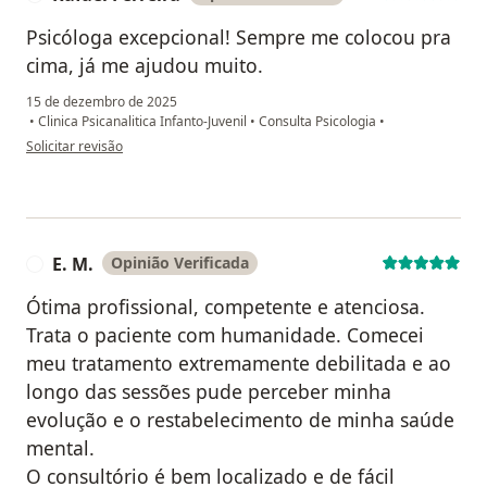
Psicóloga excepcional! Sempre me colocou pra
cima, já me ajudou muito.
15 de dezembro de 2025
•
Clinica Psicanalitica Infanto-Juvenil
•
Consulta Psicologia
•
na opinião do utilizador Rafael Ferreira
Solicitar revisão
E. M.
Opinião Verificada
E
Ótima profissional, competente e atenciosa.
Trata o paciente com humanidade. Comecei
meu tratamento extremamente debilitada e ao
longo das sessões pude perceber minha
evolução e o restabelecimento de minha saúde
mental.
O consultório é bem localizado e de fácil