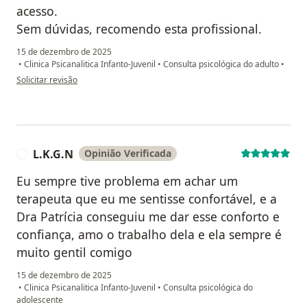
acesso.
Sem dúvidas, recomendo esta profissional.
15 de dezembro de 2025
•
Clinica Psicanalitica Infanto-Juvenil
•
Consulta psicológica do adulto
•
na opinião do utilizador E. M.
Solicitar revisão
L.K.G.N
Opinião Verificada
L
Eu sempre tive problema em achar um
terapeuta que eu me sentisse confortável, e a
Dra Patrícia conseguiu me dar esse conforto e
confiança, amo o trabalho dela e ela sempre é
muito gentil comigo
15 de dezembro de 2025
•
Clinica Psicanalitica Infanto-Juvenil
•
Consulta psicológica do
adolescente