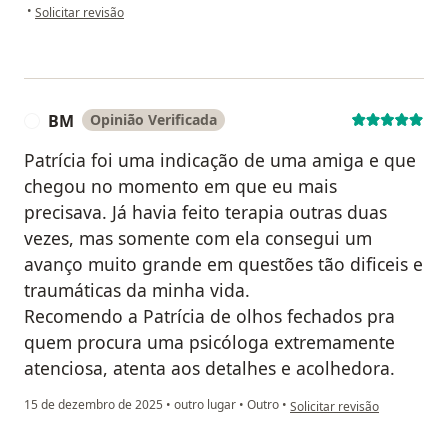
na opinião do utilizador L.K.G.N
•
Solicitar revisão
BM
Opinião Verificada
B
Patrícia foi uma indicação de uma amiga e que
chegou no momento em que eu mais
precisava. Já havia feito terapia outras duas
vezes, mas somente com ela consegui um
avanço muito grande em questões tão dificeis e
traumáticas da minha vida.
Recomendo a Patrícia de olhos fechados pra
quem procura uma psicóloga extremamente
atenciosa, atenta aos detalhes e acolhedora.
na opinião do utilizador BM
15 de dezembro de 2025
•
outro lugar
•
Outro
•
Solicitar revisão