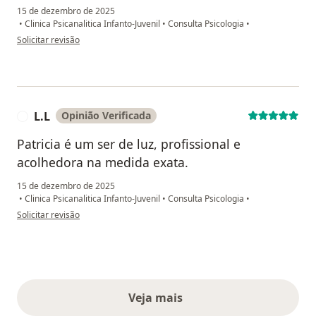
15 de dezembro de 2025
•
Clinica Psicanalitica Infanto-Juvenil
•
Consulta Psicologia
•
na opinião do utilizador AJ
Solicitar revisão
L.L
Opinião Verificada
L
Patricia é um ser de luz, profissional e
acolhedora na medida exata.
15 de dezembro de 2025
•
Clinica Psicanalitica Infanto-Juvenil
•
Consulta Psicologia
•
na opinião do utilizador L.L
Solicitar revisão
Veja mais
opiniões acima