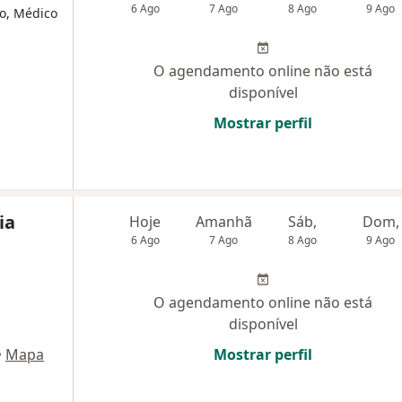
6 Ago
7 Ago
8 Ago
9 Ago
co, Médico
O agendamento online não está
disponível
Mostrar perfil
ia
Hoje
Amanhã
Sáb,
Dom,
6 Ago
7 Ago
8 Ago
9 Ago
O agendamento online não está
disponível
•
Mapa
Mostrar perfil