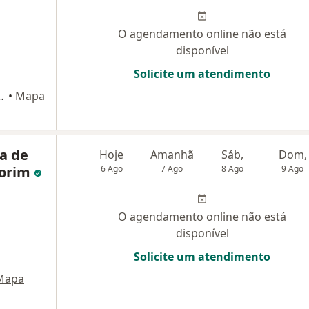
O agendamento online não está
disponível
Solicite um atendimento
édico do Hospital Santa Marta, Brasília
•
Mapa
a de
Hoje
Amanhã
Sáb,
Dom,
morim
6 Ago
7 Ago
8 Ago
9 Ago
O agendamento online não está
disponível
Solicite um atendimento
Mapa