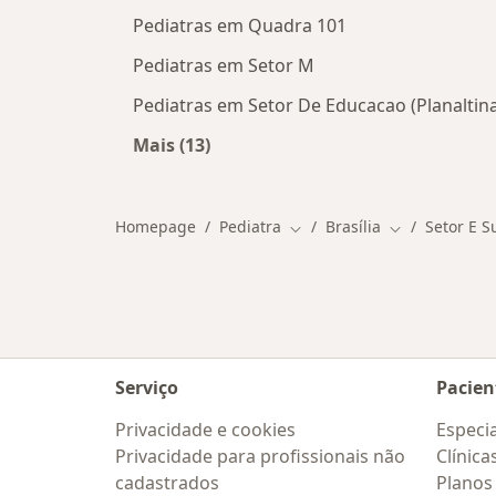
Pediatras em Quadra 101
Pediatras em Setor M
Pediatras em Setor De Educacao (Planaltin
Mais (13)
Mais na categoria: Outros bairros em
Homepage
Pediatra
Brasília
Setor E S
Mudar de cidade
Mudar de cid
Serviço
Pacien
Privacidade e cookies
Especia
Privacidade para profissionais não
Clínica
cadastrados
Planos