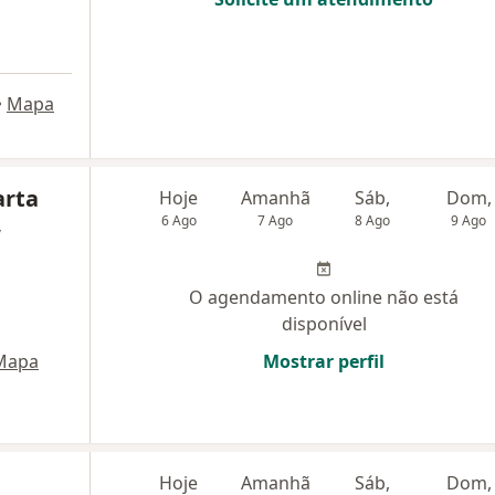
•
Mapa
arta
Hoje
Amanhã
Sáb,
Dom,
6 Ago
7 Ago
8 Ago
9 Ago
,
O agendamento online não está
disponível
Mapa
Mostrar perfil
Hoje
Amanhã
Sáb,
Dom,