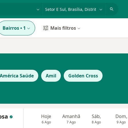
dade, doença ou nome
cidade ou região
Bairros
•
1
Mais filtros
 América Saúde
Amil
Golden Cross
bosa
Hoje
Amanhã
Sáb,
Dom,
6 Ago
7 Ago
8 Ago
9 Ago