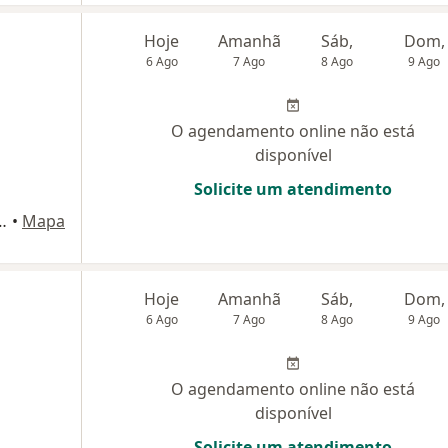
Hoje
Amanhã
Sáb,
Dom,
6 Ago
7 Ago
8 Ago
9 Ago
O agendamento online não está
disponível
Solicite um atendimento
, S/N - Taguatinga Sul, Brasília
•
Mapa
e
Hoje
Amanhã
Sáb,
Dom,
6 Ago
7 Ago
8 Ago
9 Ago
O agendamento online não está
disponível
Solicite um atendimento