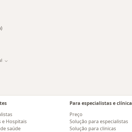
a)
 Brasília
ul
ade
Mudar de cidade
tes
Para especialistas e clínic
listas
Preço
s e Hospitais
Solução para especialistas
 de saúde
Solução para clinicas