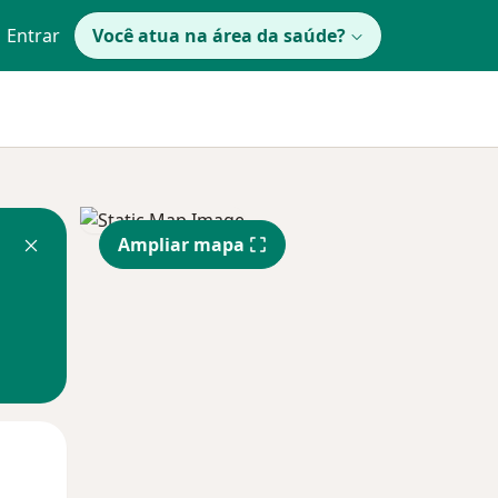
Entrar
Você atua na área da saúde?
Ampliar mapa
Segunda-feira
Ter,
Qua
10 Ago
11 Ago
12 Ago