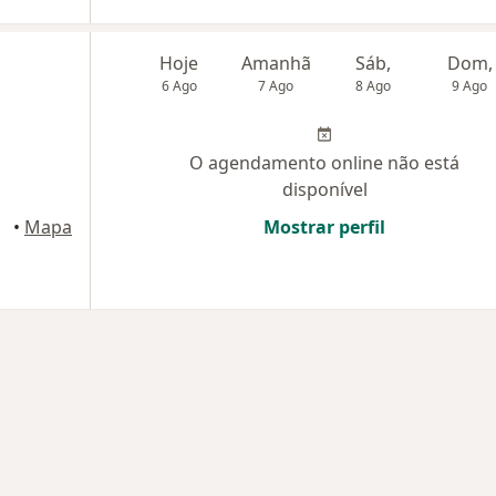
Hoje
Amanhã
Sáb,
Dom,
6 Ago
7 Ago
8 Ago
9 Ago
O agendamento online não está
disponível
sília
•
Mapa
Mostrar perfil