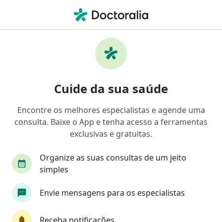
Men
Pediatra • Asa Norte, Brasília, Distrito Federal DF
Filtros
• 1
Convênio
Mapa
Pediatras em Asa Norte, Brasília
Cuide da sua saúde
Encontre os melhores especialistas e agende uma
Qual é o seu convênio?
consulta. Baixe o App e tenha acesso a ferramentas
Unimed
Bradesco Saúde
Sul América Saú
exclusivas e gratuitas.
Organize as suas consultas de um jeito
simples
Envie mensagens para os especialistas
Receba notificações