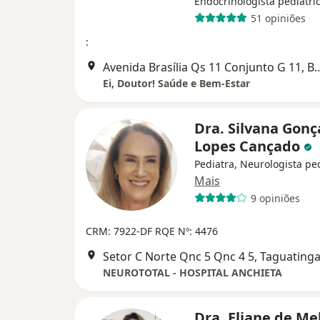
Endocrinologista pediátri
51 opiniões
:
Avenida Brasília Qs 11 Conju
Ei, Doutor! Saúde e Bem-Estar
Dra. Silvana Gonç
Lopes Cançado
Pediatra, Neurologista ped
Mais
9 opiniões
CRM: 7922-DF
RQE Nº: 4476
Setor C Norte Qnc 5 Qnc 4 5, Taguating
NEUROTOTAL - HOSPITAL ANCHIETA
Dra. Eliane de Me