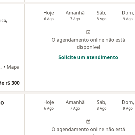
Hoje
Amanhã
Sáb,
Dom,
6 Ago
7 Ago
8 Ago
9 Ago
ico,
O agendamento online não está
disponível
Solicite um atendimento
rde -sala 4002, Brasília
•
Mapa
de r$ 300
so
Hoje
Amanhã
Sáb,
Dom,
6 Ago
7 Ago
8 Ago
9 Ago
O agendamento online não está