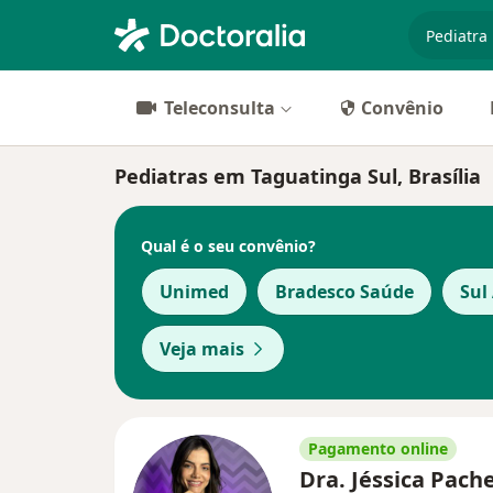
especiali
Teleconsulta
Convênio
Pediatras em Taguatinga Sul, Brasília
Qual é o seu convênio?
Unimed
Bradesco Saúde
Sul
Veja mais
Pagamento online
Dra. Jéssica Pach