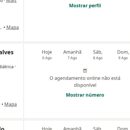
·
Mais
co
Mostrar perfil
nto G 11, Brasília
•
Mapa
alves
Hoje
Amanhã
Sáb,
Dom,
6 Ago
7 Ago
8 Ago
9 Ago
·
iátrica
O agendamento online não está
disponível
Mostrar número
a
•
Mapa
lo
Hoje
Amanhã
Sáb,
Dom,