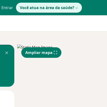
Entrar
Você atua na área da saúde?
Ampliar mapa
Segunda-feira
Ter,
Qua
10 Ago
11 Ago
12 Ago