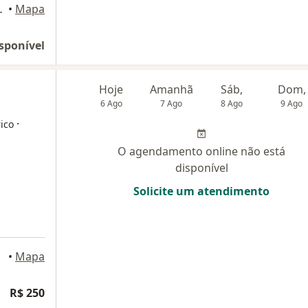
54 40, Brasília
•
Mapa
sponível
Hoje
Amanhã
Sáb,
Dom,
6 Ago
7 Ago
8 Ago
9 Ago
·
rico
O agendamento online não está
disponível
Solicite um atendimento
tinga
•
Mapa
R$ 250