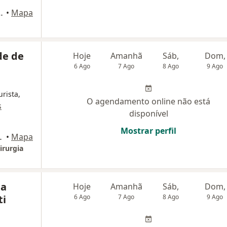
édico do Hospital Santa Marta, Brasília
•
Mapa
de de
Hoje
Amanhã
Sáb,
Dom,
6 Ago
7 Ago
8 Ago
9 Ago
rista,
O agendamento online não está
s
disponível
Mostrar perfil
nchieta - Taguatinga Norte, Taguatinga
•
Mapa
irurgia
la
Hoje
Amanhã
Sáb,
Dom,
ti
6 Ago
7 Ago
8 Ago
9 Ago