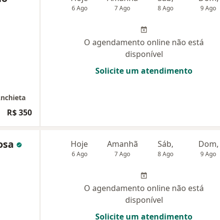
6 Ago
7 Ago
8 Ago
9 Ago
O agendamento online não está
disponível
Solicite um atendimento
Anchieta
R$ 350
bosa
Hoje
Amanhã
Sáb,
Dom,
6 Ago
7 Ago
8 Ago
9 Ago
O agendamento online não está
disponível
Solicite um atendimento