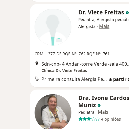
Dr. Viete Freitas
Pediatra, Alergista pediátr
·
Mais
Alergista
CRM: 1377-DF
RQE Nº: 762
RQE Nº: 761
Sdn-cnb- 4 Andar -torre Ve
Clínica Dr. Viete Freitas
Primeira consulta Alergia Pediátrica
a partir 
Dra. Ivone Cardo
Muniz
·
Mais
Pediatra
4 opiniões