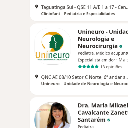
Taguatinga Sul - QSE 11 A/E 1 a 17 - Centro M
Clininfant - Pediatria e Especialidades
Unineuro - Unida
Neurologia e
Neurocirurgia
Pediatra, Médico acupuntu
·
Mai
Especialista em dor
13 opiniões
QNC AE 08/10 Setor C Norte, 6º andar sala 608 a 614 - Edifício Centro de Excelência A
Unineuro - Unidade de Neurologia e Neuroc
Dra. Maria Mikae
Cavalcante Zanet
Santarém
Pediatra