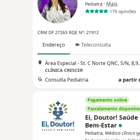
·
Mais
Pediatra
179 opiniões
CRM DF 27263
RQE Nº: 21912
Endereço
Teleconsulta
Área Especial - St. C Norte QNC, S/N, 8,9 e 10 - Taguatinga A CLÍN
CLÍNICA CRESCER
Consulta Pediatria
a partir 
Pagamento online
Parcelamento disponíve
Ei, Doutor! Saúde
Bem-Estar
Pediatra, Médico clínico g