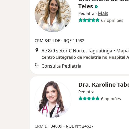
Teles
·
Mais
Pediatra
67 opiniões
CRM 8424 DF - RQE 11532
Ae 8/9 setor C Norte, Taguatinga
•
Mapa
Centro Integrado de Pediatria no Hospital 
Consulta Pediatria
Dra. Karoline Ta
Pediatra
6 opiniões
CRM DF 34009
- RQE Nº: 24627