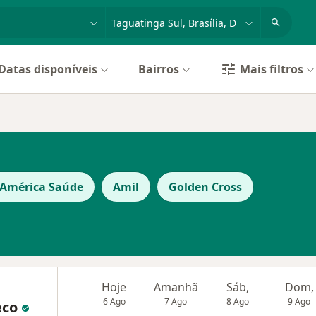
dade, doença ou nome
cidade ou região
Datas disponíveis
Bairros
Mais filtros
 América Saúde
Amil
Golden Cross
Hoje
Amanhã
Sáb,
Dom,
6 Ago
7 Ago
8 Ago
9 Ago
eco