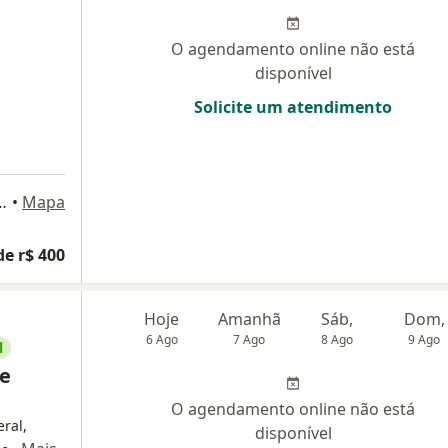
O agendamento online não está
disponível
Solicite um atendimento
ICA CRESCER FICA NO 6° ANDAR DO HOSPITAL ANCHIETA - SALA 625 A 627, Taguatinga
•
Mapa
de r$ 400
Hoje
Amanhã
Sáb,
Dom,
6 Ago
7 Ago
8 Ago
9 Ago
l
 e
O agendamento online não está
eral,
disponível