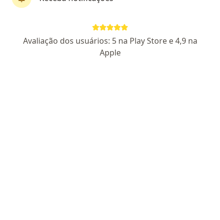
First Class
Dr. Onofre Mendes
Avaliação dos usuários: 5 na Play Store e 4,9 na
·
Mais
Pediatra
Apple
154 opiniões
CRM DF 21933
RQE Nº: 16743
Endereço
Teleconsulta
SGCV LOTE 15 JADE HOME OFFICE SALAS 113/114 PARK SUL, Brasília
•
Mapa
IPED - DF/Instituto De Pediatria Do Distrito Federal
Consulta Pediatria
R$ 400
Esse especialista não oferece agendamento online para esse endereço.
Solicite um atendimento