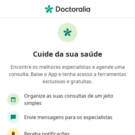
Men
Pediatra • Águas Claras, Brasília, Distrito Federal DF
Filtros
Convênio
Mapa
Pediatras em Águas Claras, Brasília
Cuide da sua saúde
Encontre os melhores especialistas e agende uma
Qual é o seu convênio?
consulta. Baixe o App e tenha acesso a ferramentas
Unimed
Bradesco Saúde
Sul América Saú
exclusivas e gratuitas.
Organize as suas consultas de um jeito
simples
Envie mensagens para os especialistas
Receba notificações