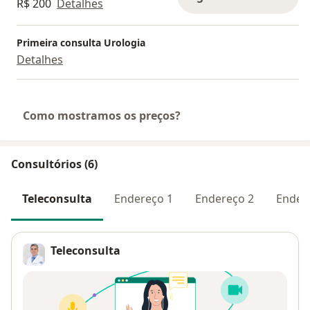
R$ 200
Detalhes
2016); XVII Congresso Mineiro de
Urologia (Belo Horizonte, 2014); VII Jornada Mineira de
Urologia (Belo Horizonte, 2013);
Primeira consulta Urologia
Detalhes
Congresso Internacional de Cirurgia do Trauma (Rio
de Janeiro, 2012)
Como mostramos os preços?
Consultórios (6)
Teleconsulta
Endereço 1
Endereço 2
Ender
Teleconsulta