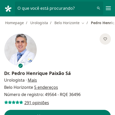
Men
O que você está procurando?
Homepage
Urologista
Belo Horizonte
Pedro Henriq
Mudar de cidade
Dr.
Pedro Henrique Paixão Sá
sobre as especializações
Urologista
·
Mais
Belo Horizonte
5 endereços
Número de registro: 49564 - RQE 36496
291 opiniões