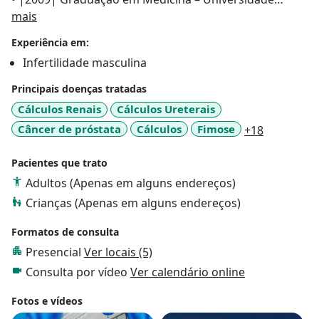
Sobre mim
Federal de Minas Gerais.
mais
Experiência em:
Experiência profissional
Infertilidade masculina
• |2015 - 2022 | Hospital das Clínicas da Universidade
Principais doenças tratadas
Federal de Minas Gerais Cargo: Cirurgião Geral
Cálculos Renais
Cálculos Ureterais
Vínculo: Servidor Público
a11y_sr_m
Câncer de próstata
Cálculos
Fimose
+18
• |2014 - 2017 | Fundação Hospitalar do Estado de
Minas Gerais - Hospital Júlia Kubitschek Cargo:
Pacientes que trato
Cirurgião Geral Vínculo: Servidor Público
Adultos (Apenas em alguns endereços)
• |2016 - atual | Instituto Hermes Pardini. Cargo:
Crianças (Apenas em alguns endereços)
Urologista Vínculo: Prestador de serviços.
• Membro do corpo clínico de Urologia dos Hospitais
Formatos de consulta
Life Center, Rede MaterDei, Instituto Orizonti, Hospital
Presencial
Ver locais (5)
Belo Horizonte e Instituto Urológico de Contagem;
Consulta por vídeo
Ver calendário online
• Médico Oficial do Posto de Segundo Tenente do
Quadro de Oficiais da Reserva do Comando Geral da
Fotos e vídeos
Aeronáutica (CIAAR – Belo Horizonte, 2010);