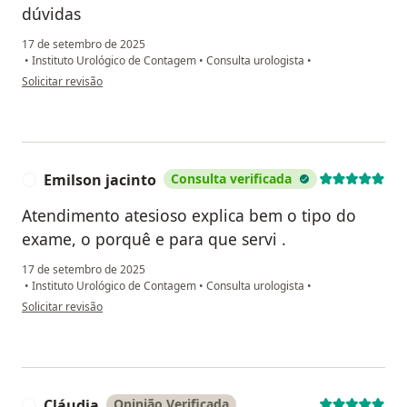
dúvidas
17 de setembro de 2025
•
Instituto Urológico de Contagem
•
Consulta urologista
•
na opinião do utilizador Roberto
Solicitar revisão
Emilson jacinto
Consulta verificada
E
Atendimento atesioso explica bem o tipo do
exame, o porquê e para que servi .
17 de setembro de 2025
•
Instituto Urológico de Contagem
•
Consulta urologista
•
na opinião do utilizador Emilson jacinto
Solicitar revisão
Cláudia
Opinião Verificada
C