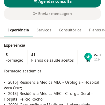
Agendar consulta
Enviar mensagem
Experiência
Serviços
Consultórios
Planos d
Experiência
3
41
Formação
Planos de saúde aceitos
Formação acadêmica
• |2016| Residência Médica MEC – Urologia – Hospital
Vera Cruz;
• |2013| Residência Médica MEC – Cirurgia Geral –
Hospital Felício Rocho;
• |2009| Graduação em Medicina – Universidade