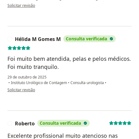
na opinião do utilizador Diego
Solicitar revisão
Hélida M Gomes M
Consulta verificada
H
Foi muito bem atendida, pelas e pelos médicos.
Foi muito tranquilo.
29 de outubro de 2025
•
Instituto Urológico de Contagem
•
Consulta urologista
•
na opinião do utilizador Hélida M Gomes M
Solicitar revisão
Roberto
Consulta verificada
R
Excelente profissional muito atencioso nas