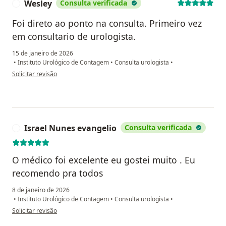
Wesley
Consulta verificada
W
Foi direto ao ponto na consulta. Primeiro vez
em consultario de urologista.
15 de janeiro de 2026
•
Instituto Urológico de Contagem
•
Consulta urologista
•
na opinião do utilizador Wesley
Solicitar revisão
Israel Nunes evangelio
Consulta verificada
I
O médico foi excelente eu gostei muito . Eu
recomendo pra todos
8 de janeiro de 2026
•
Instituto Urológico de Contagem
•
Consulta urologista
•
na opinião do utilizador Israel Nunes evangelio
Solicitar revisão