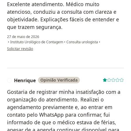
Excelente atendimento. Médico muito
atencioso, conduziu a consulta com clareza e
objetividade. Explicações fáceis de entender e
que trazem segurança.
27 de maio de 2026
•
Instituto Urológico de Contagem
•
Consulta urologista
•
na opinião do utilizador AC
Solicitar revisão
Henrique
Opinião Verificada
H
Gostaria de registrar minha insatisfação com a
organização do atendimento. Realizei o
agendamento previamente e, ao entrar em
contato pelo WhatsApp para confirmar, fui
informado de que o médico estava de férias,
apesar de a agenda continuar disponível para