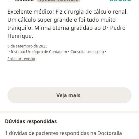
Excelente médico! Fiz cirurgia de cálculo renal.
Um cálculo super grande e foi tudo muito
tranquilo. Minha eterna gratidão ao Dr Pedro
Henrique.
6 de setembro de 2025
•
Instituto Urológico de Contagem
•
Consulta urologista
•
na opinião do utilizador Cláudia
Solicitar revisão
Veja mais
opiniões acima
Dúvidas respondidas
1 dúvidas de pacientes respondidas na Doctoralia