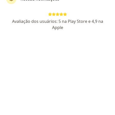
Dr. Alisson Cesar Freitas Alvarenga
Avaliação dos usuários: 5 na Play Store e 4,9 na
·
Mais
Urologista
Apple
276 opiniões
CRM 41349/RQE 33445
Endereço 1
Endereço 2
Teleconsulta
Avenida José Faria da Rocha, 2158, Contagem
•
Mapa
Instituto Urológico de Contagem
Consulta urologista
a partir de r$ 300
Esse especialista não oferece agendamento online para esse endereço.
Solicite um atendimento