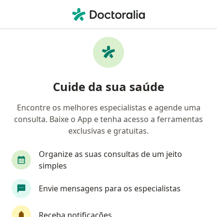
Men
Consulta Urologista • Belo Horizonte, Minas Gerais MG
Filtros
• 1
Convênio
Mapa
Consulta urologista em Belo Horizonte:
Cuide da sua saúde
clínicas e especialistas
Encontre os melhores especialistas e agende uma
consulta. Baixe o App e tenha acesso a ferramentas
Qual especialização você está procurando?
exclusivas e gratuitas.
Urologista
Cirurgião geral
Ginecologista
Organize as suas consultas de um jeito
simples
Envie mensagens para os especialistas
Receba notificações