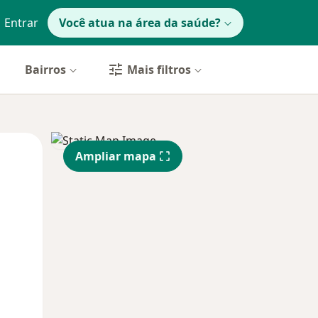
Entrar
Você atua na área da saúde?
Bairros
Mais filtros
Segunda-feira
Ter,
Qua
Ampliar mapa
10 Ago
11 Ago
12 Ago