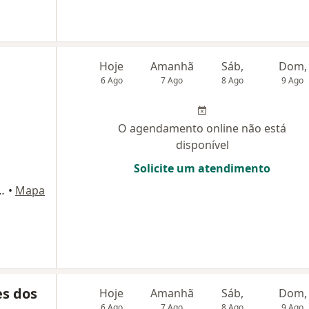
Hoje
Amanhã
Sáb,
Dom,
6 Ago
7 Ago
8 Ago
9 Ago
O agendamento online não está
disponível
Solicite um atendimento
900, Balneário Camboriú
•
Mapa
es dos
Hoje
Amanhã
Sáb,
Dom,
6 Ago
7 Ago
8 Ago
9 Ago