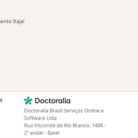
ento Itajaí
oenças mais tratadas
Contato
Doctoralia - Homepage
as
Doctoralia Brasil Serviços Online e
Software Ltda
Rua Visconde do Rio Branco, 1488 -
2º andar - Batel