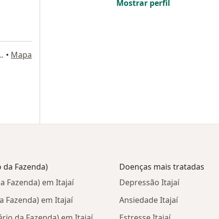
Mostrar perfil
900, Balneário Camboriú
•
Mapa
o da Fazenda)
Doenças mais tratadas
a Fazenda) em Itajaí
Depressão Itajaí
a Fazenda) em Itajaí
Ansiedade Itajaí
rio da Fazenda) em Itajaí
Estresse Itajaí