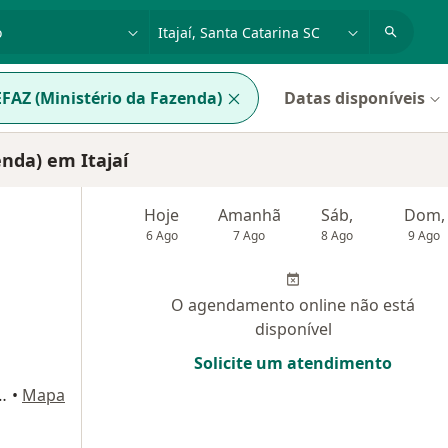
dade, doença ou nome
cidade ou região
FAZ (Ministério da Fazenda)
Datas disponíveis
enda) em Itajaí
Hoje
Amanhã
Sáb,
Dom,
6 Ago
7 Ago
8 Ago
9 Ago
O agendamento online não está
disponível
Solicite um atendimento
900, Balneário Camboriú
•
Mapa