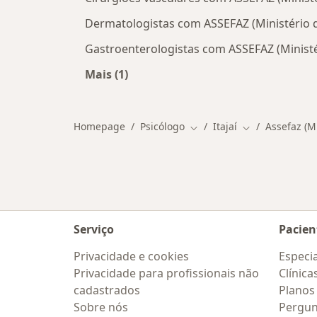
Dermatologistas com ASSEFAZ (Ministério d
Gastroenterologistas com ASSEFAZ (Ministé
Mais (1)
Mais na categoria: Outros especialis
Homepage
Psicólogo
Itajaí
Assefaz (M
Mudar de cidade
Mudar de cida
Serviço
Pacien
Privacidade e cookies
Especia
Privacidade para profissionais não
Clínica
cadastrados
Planos
Sobre nós
Pergun