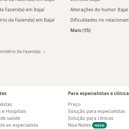
a Fazenda) em Itajaí
Alterações do humor Itajaí
rio da Fazenda) em Itajaí
Dificuldades no relacionam
Mais (15)
tas da ASSEFAZ (Ministério da Fazenda)
Mais na categoria: D
inistério Da Fazenda)
de
Mudar de cidade
tes
Para especialistas e clínic
listas
Preço
s e Hospitais
Solução para especialistas
 de saúde
Solução para clinicas
te ao especialista
Noa Notes
novo