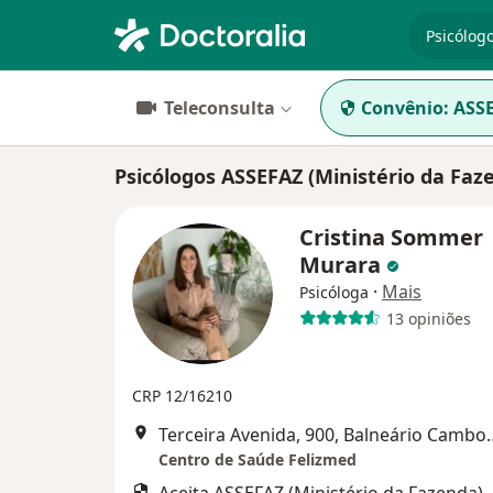
especiali
Teleconsulta
Convênio:
ASSE
Psicólogos ASSEFAZ (Ministério da Faz
Cristina Sommer
Murara
·
Mais
Psicóloga
13 opiniões
CRP 12/16210
Terceira Avenida, 
Centro de Saúde Felizmed