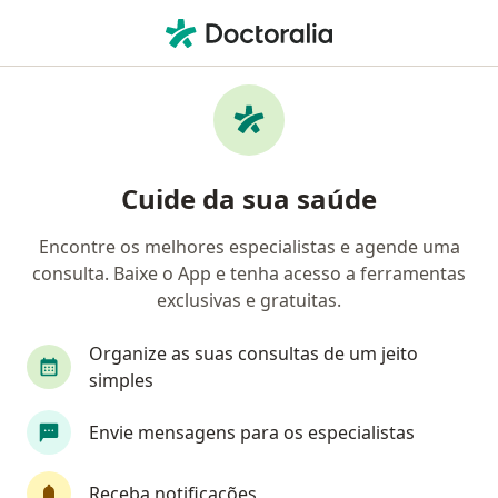
Men
Saude Mental • Itajaí, Santa Catarina SC
Filtros
• 1
Convênio
Mapa
Profissionais com experiência Saude
Cuide da sua saúde
Mental, Itajaí
Encontre os melhores especialistas e agende uma
consulta. Baixe o App e tenha acesso a ferramentas
Qual especialização você está procurando?
exclusivas e gratuitas.
Psicólogo
Psicanalista
Médico de família
Organize as suas consultas de um jeito
simples
Envie mensagens para os especialistas
Receba notificações