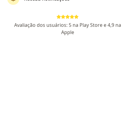
Perfil novo
Pagamento online
Avaliação dos usuários: 5 na Play Store e 4,9 na
Parcelamento disponível
Apple
Dra. Francyele Rodrigues dos Santos
·
Mais
Psicóloga
15 opiniões
CRP SP 211022
Endereço
Teleconsulta
Rua Olímpio Miranda Júnior, 258, Itajaí
•
Mapa
Consultório Online - Itajaí (SC)
Primeira consulta psicologia
R$ 250
Esse especialista não oferece agendamento online para esse endereço.
Solicite um atendimento