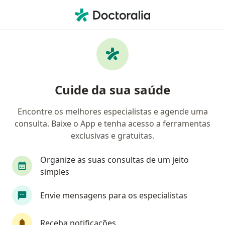
Men
Dificuldade Com Organização E Planejamento • Itajaí, Santa Catarina SC
Filtros
• 1
Convênio
Mapa
Profissionais com experiência Dificuldade
Cuide da sua saúde
com organização e planejamento, Itajaí
Encontre os melhores especialistas e agende uma
consulta. Baixe o App e tenha acesso a ferramentas
Qual especialização você está procurando?
exclusivas e gratuitas.
Psicólogo
Psicanalista
Psiquiatra
Te
Organize as suas consultas de um jeito
simples
Envie mensagens para os especialistas
Receba notificações