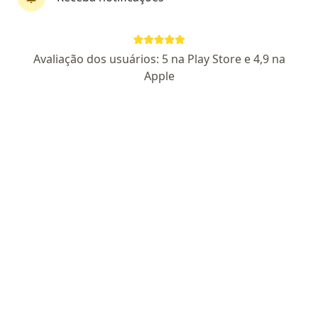
Pagamento online
Parcelamento disponível
Avaliação dos usuários: 5 na Play Store e 4,9 na
Thais Alvim
Apple
·
Mais
Psicóloga, Psicanalista
93 opiniões
CRP 01/13051
Pacientes fiéis
Endereço
Teleconsulta
Avenida Osvaldo Reis 3385, Praia Brava, Itajaí
•
Mapa
CONSULTÓRIO ONLINE - Thaís Alvim Psicóloga e Psicanalista Ltda
Consulta Psicologia
R$ 280
Esse especialista não oferece agendamento online para esse endereço.