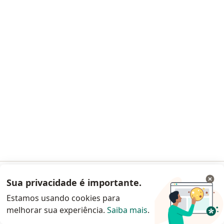
Serviços
Doencas
Perguntas frequentes
Aplicações móveis
Blog para pacientes
Para especialistas e clínicas
Preço
Solução para especialistas
Solução para clinicas
Noa Notes
novo
Conteúdos
Termos de uso
Alerta de segurança
Central de Ajuda para clientes
Sua privacidade é importante.
Acessar App
Contato
Estamos usando cookies para
Doctoralia - Homepage
melhorar sua experiência.
Saiba mais
.
Continuar pelo site da Doctoralia
Doctoralia Brasil Serviços Online e Software Ltda