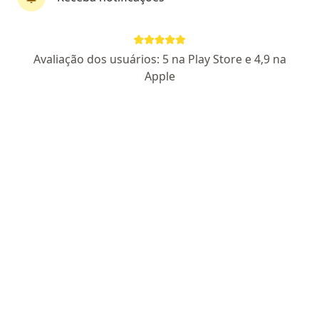
Perfil novo
Pagamento online
Avaliação dos usuários: 5 na Play Store e 4,9 na
Parcelamento disponível
Apple
Mylena Mathias Ferracini
·
Mais
Psicóloga
5 opiniões
CRP SP 161481
Endereço
Teleconsulta
Rua Hilário Magro Júnior 113, Campinas
•
Mapa
Casa Gê - Saúde mental e cultura
Consulta Psicologia
a partir de r$ 230
Esse especialista não oferece agendamento online para esse endereço.
Solicite um atendimento