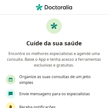
Men
Dependência Afetiva • Campinas, São Paulo SP
Filtros
• 1
Convênio
Mapa
Profissionais com experiência Dependência
Cuide da sua saúde
afetiva, Campinas
Encontre os melhores especialistas e agende uma
consulta. Baixe o App e tenha acesso a ferramentas
Qual especialização você está procurando?
exclusivas e gratuitas.
Psicólogo
Psicanalista
Psiquiatra
Te
Organize as suas consultas de um jeito
simples
Envie mensagens para os especialistas
Receba notificações