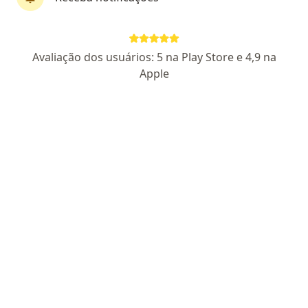
Perfil novo
Pagamento online
Avaliação dos usuários: 5 na Play Store e 4,9 na
Parcelamento disponível
Apple
Mylena Mathias Ferracini
·
Mais
Psicóloga
5 opiniões
CRP SP 161481
Endereço
Teleconsulta
Rua Hilário Magro Júnior 113, Campinas
•
Mapa
Casa Gê - Saúde mental e cultura
Consulta Psicologia
a partir de r$ 230
Esse especialista não oferece agendamento online para esse endereço.
Solicite um atendimento