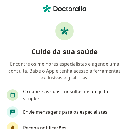
Men
Tabagismo • Campinas, São Paulo SP
Filtros
• 1
Convênio
Mapa
Profissionais com experiência Tabagismo,
Cuide da sua saúde
Campinas
Encontre os melhores especialistas e agende uma
consulta. Baixe o App e tenha acesso a ferramentas
Qual especialização você está procurando?
exclusivas e gratuitas.
Psiquiatra
Psicólogo
Médico clínico geral
Organize as suas consultas de um jeito
simples
Envie mensagens para os especialistas
Receba notificações