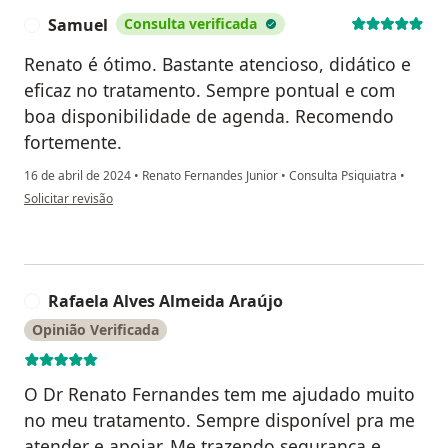
Samuel
Consulta verificada
S
Renato é ótimo. Bastante atencioso, didático e
eficaz no tratamento. Sempre pontual e com
boa disponibilidade de agenda. Recomendo
fortemente.
16 de abril de 2024
•
Renato Fernandes Junior
•
Consulta Psiquiatra
•
na opinião do utilizador Samuel
Solicitar revisão
Rafaela Alves Almeida Araújo
R
Opinião Verificada
O Dr Renato Fernandes tem me ajudado muito
no meu tratamento. Sempre disponível pra me
atender e apoiar. Me trazendo segurança e