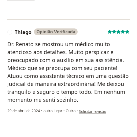
Thiago
Opinião Verificada
T
Dr. Renato se mostrou um médico muito
atencioso aos detalhes. Muito perspicaz e
preocupado com o auxílio em sua assistência.
Médico que se preocupa com seu paciente!
Atuou como assistente técnico em uma questão
judicial de maneira extraordinária! Me deixou
tranquilo e seguro o tempo todo. Em nenhum
momento me senti sozinho.
na opinião do utilizador Thiago
29 de abril de 2024
•
outro lugar
•
Outro
•
Solicitar revisão