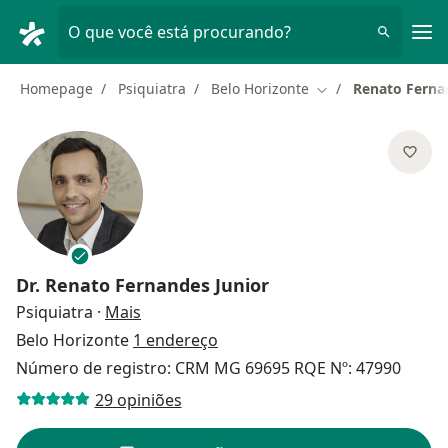
Men
O que você está procurando?
Homepage
Psiquiatra
Belo Horizonte
Renato Ferna
Mudar de cidade
Dr.
Renato Fernandes Junior
sobre as especializações
Psiquiatra
·
Mais
Belo Horizonte
1 endereço
Número de registro: CRM MG 69695 RQE Nº: 47990
29 opiniões