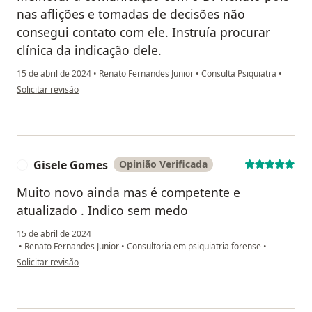
nas aflições e tomadas de decisões não
consegui contato com ele. Instruía procurar
clínica da indicação dele.
15 de abril de 2024
•
Renato Fernandes Junior
•
Consulta Psiquiatra
•
na opinião do utilizador Cristina E S Nascimento
Solicitar revisão
Gisele Gomes
Opinião Verificada
G
Muito novo ainda mas é competente e
atualizado . Indico sem medo
15 de abril de 2024
•
Renato Fernandes Junior
•
Consultoria em psiquiatria forense
•
na opinião do utilizador Gisele Gomes
Solicitar revisão