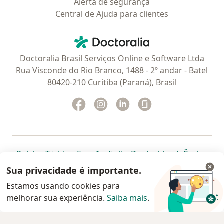
Alerta de segurança
Central de Ajuda para clientes
Contato
Doctoralia - Homepage
Doctoralia Brasil Serviços Online e Software Ltda
Rua Visconde do Rio Branco, 1488 - 2º andar - Batel
80420-210 Curitiba (Paraná), Brasil
Facebook
abre num novo separador
Instagram
abre num novo separador
Linkedin
abre num novo separad
Glassdoor
abre num novo se
abre num novo separador
abre num novo separador
abre num novo separador
abre num novo separado
abre num n
abre
Polska
,
Türkiye
,
España
,
Italia
,
Deutschland
,
Česko
,
abre num novo separador
abre num novo separador
abre num novo separador
abre num novo separa
abre num no
abre n
Portugal
,
México
,
Chile
,
Brasil
,
Argentina
,
Perú
,
Sua privacidade é importante.
abre num novo separad
Colombia
Estamos usando cookies para
melhorar sua experiência.
www.doctoralia.com.br © 2026 - Agende agora sua
Saiba mais
.
consulta