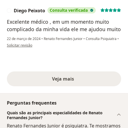
Diego Peixoto
Consulta verificada
D
Excelente médico , em um momento muito
complicado da minha vida ele me ajudou muito
22 de março de 2024
•
Renato Fernandes Junior
•
Consulta Psiquiatra
•
na opinião do utilizador Diego Peixoto
Solicitar revisão
Veja mais
opiniões acima
Perguntas frequentes
Quais são as principais especialidades de Renato
Fernandes Junior?
Renato Fernandes Junior é psiquiatra. Te mostramos