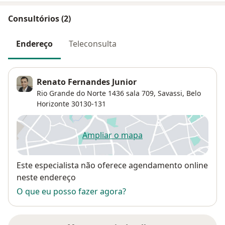
Consultórios (2)
Endereço
Teleconsulta
Renato Fernandes Junior
Rio Grande do Norte 1436 sala 709,
Savassi
,
Belo
Horizonte
30130-131
Ampliar o mapa
abre num novo separador
Disponibilidade
Este especialista não oferece agendamento online
neste endereço
O que eu posso fazer agora?