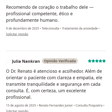
Recomendo de coração o trabalho dele —
profissional competente, ético e
profundamente humano.
9 de dezembro de 2025
•
Teleconsulta
•
Tratamento da ansiedade
•
na opinião do utilizador Fernanda Esteves
Solicitar revisão
Julia Nankran
Opinião Verificada
J
O Dr. Renato é atencioso e acolhedor. Além de
orientar o paciente com clareza e empatia, ele
transmite tranquilidade e segurança em cada
consulta. É, com certeza, um excelente
profissional.
15 de agosto de 2025
•
Renato Fernandes Junior
•
Consulta Psiquiatra
•
na opinião do utilizador Julia Nankran
Solicitar revisão