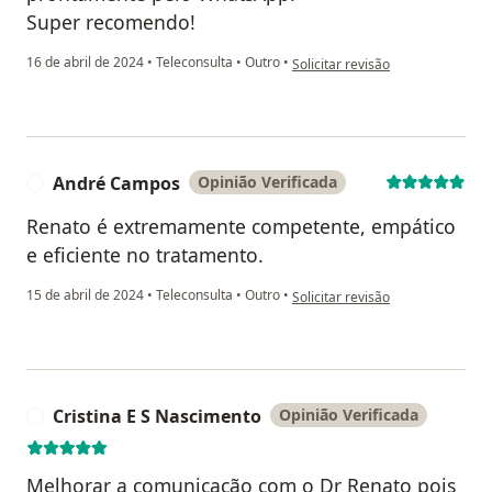
Super recomendo!
na opinião do utilizador Ana Ma
16 de abril de 2024
•
Teleconsulta
•
Outro
•
Solicitar revisão
André Campos
Opinião Verificada
A
Renato é extremamente competente, empático
e eficiente no tratamento.
na opinião do utilizador André 
15 de abril de 2024
•
Teleconsulta
•
Outro
•
Solicitar revisão
Cristina E S Nascimento
Opinião Verificada
C
Melhorar a comunicação com o Dr Renato pois