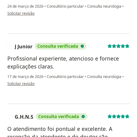
24 de março de 2026
•
Consultório particular
•
Consulta neurologia
•
na opinião do utilizador L.R.M.A.
Solicitar revisão
J Junior
Consulta verificada
J
Profissional experiente, atencioso e fornece
explicações claras.
17 de março de 2026
•
Consultório particular
•
Consulta neurologia
•
na opinião do utilizador J Junior
Solicitar revisão
G.H.N.S
Consulta verificada
G
O atendimento foi pontual e excelente. A
recepção da atendente e do doutor são