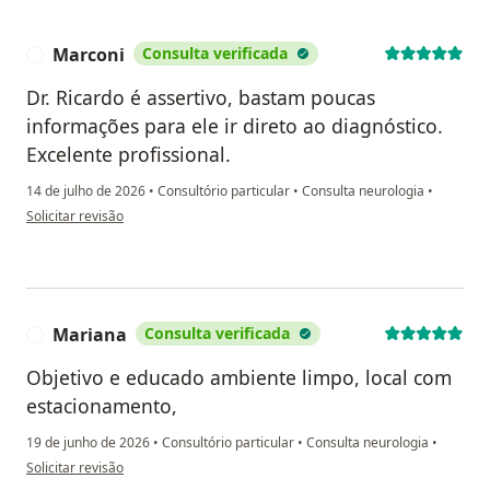
Marconi
Consulta verificada
M
Dr. Ricardo é assertivo, bastam poucas
informações para ele ir direto ao diagnóstico.
Excelente profissional.
14 de julho de 2026
•
Consultório particular
•
Consulta neurologia
•
na opinião do utilizador Marconi
Solicitar revisão
Mariana
Consulta verificada
M
Objetivo e educado ambiente limpo, local com
estacionamento,
19 de junho de 2026
•
Consultório particular
•
Consulta neurologia
•
na opinião do utilizador Mariana
Solicitar revisão