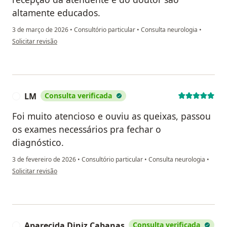
altamente educados.
3 de março de 2026
•
Consultório particular
•
Consulta neurologia
•
na opinião do utilizador G.H.N.S
Solicitar revisão
LM
Consulta verificada
L
Foi muito atencioso e ouviu as queixas, passou
os exames necessários pra fechar o
diagnóstico.
3 de fevereiro de 2026
•
Consultório particular
•
Consulta neurologia
•
na opinião do utilizador LM
Solicitar revisão
Aparecida Diniz Cabanas
Consulta verificada
A