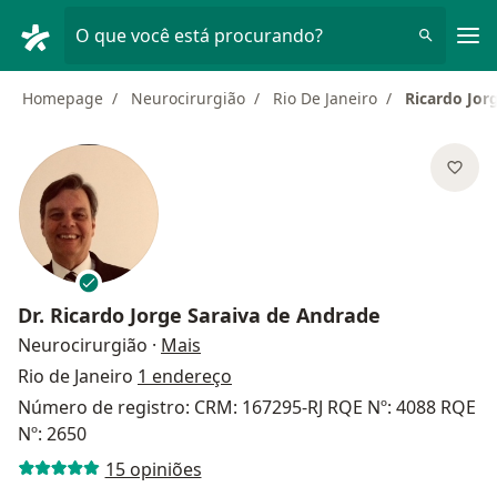
Men
O que você está procurando?
Homepage
Neurocirurgião
Rio De Janeiro
Ricardo Jor
Dr.
Ricardo Jorge Saraiva de Andrade
sobre as especializações
Neurocirurgião
·
Mais
Rio de Janeiro
1 endereço
Número de registro: CRM: 167295-RJ RQE Nº: 4088 RQE
Nº: 2650
15 opiniões