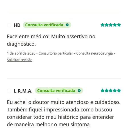
HD
Consulta verificada
H
Excelente médico! Muito assertivo no
diagnóstico.
1 de abril de 2026
•
Consultório particular
•
Consulta neurocirurgia
•
na opinião do utilizador HD
Solicitar revisão
L.R.M.A.
Consulta verificada
L
Eu achei o doutor muito atencioso e cuidadoso.
Também fiquei impressionada como buscou
considerar todo meu histórico para entender
de maneira melhor o meu sintoma.