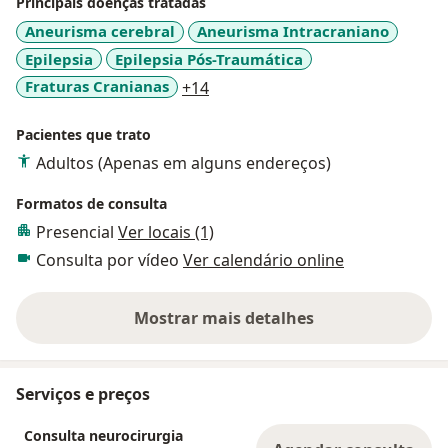
Principais doenças tratadas
Aneurisma cerebral
Aneurisma Intracraniano
Epilepsia
Epilepsia Pós-Traumática
a11y_sr_more_diseases
Fraturas Cranianas
+14
Pacientes que trato
Adultos (Apenas em alguns endereços)
Formatos de consulta
Presencial
Ver locais (1)
Consulta por vídeo
Ver calendário online
Mostrar mais detalhes
sobre a experiência
Serviços e preços
Consulta neurocirurgia