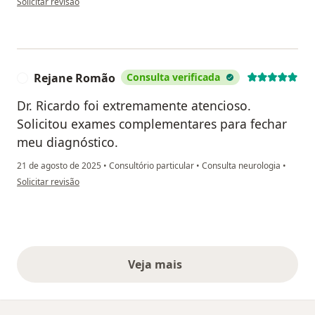
Solicitar revisão
Rejane Romão
Consulta verificada
R
Dr. Ricardo foi extremamente atencioso.
Solicitou exames complementares para fechar
meu diagnóstico.
21 de agosto de 2025
•
Consultório particular
•
Consulta neurologia
•
na opinião do utilizador Rejane Romão
Solicitar revisão
Veja mais
opiniões acima