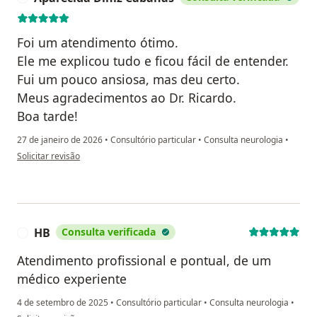
Foi um atendimento ótimo.
Ele me explicou tudo e ficou fácil de entender.
Fui um pouco ansiosa, mas deu certo.
Meus agradecimentos ao Dr. Ricardo.
Boa tarde!
27 de janeiro de 2026
•
Consultório particular
•
Consulta neurologia
•
na opinião do utilizador Aparecida Diniz Cabanas
Solicitar revisão
HB
Consulta verificada
H
Atendimento profissional e pontual, de um
médico experiente
4 de setembro de 2025
•
Consultório particular
•
Consulta neurologia
•
na opinião do utilizador HB