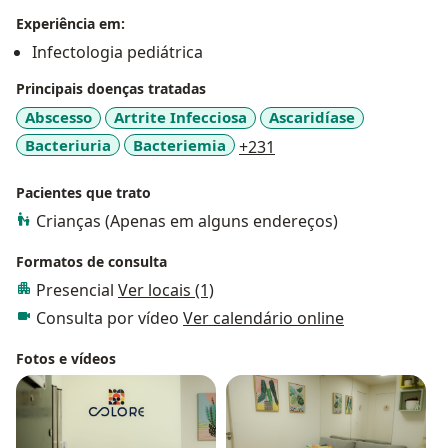
Experiência em:
Durante sua formação participou de diversos
Infectologia pediátrica
congressos internacionais e fez estágio Observacional
Principais doenças tratadas
no Serviço de Infectologia Pediátrica do Hospital St
Mary's da Imperial College London.
Abscesso
Artrite Infecciosa
Ascaridíase
a11y_sr_more_disease
Bacteriuria
Bacteriemia
+231
Pacientes que trato
Crianças (Apenas em alguns endereços)
Formatos de consulta
Presencial
Ver locais (1)
Consulta por vídeo
Ver calendário online
Fotos e vídeos