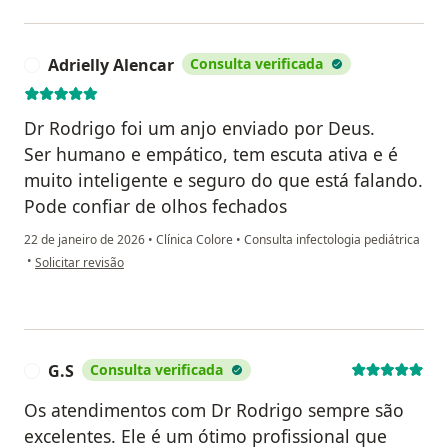
Adrielly Alencar
Consulta verificada
A
Dr Rodrigo foi um anjo enviado por Deus.
Ser humano e empático, tem escuta ativa e é
muito inteligente e seguro do que está falando.
Pode confiar de olhos fechados
22 de janeiro de 2026
•
Clínica Colore
•
Consulta infectologia pediátrica
na opinião do utilizador Adrielly Alencar
•
Solicitar revisão
G.S
Consulta verificada
G
Os atendimentos com Dr Rodrigo sempre são
excelentes. Ele é um ótimo profissional que