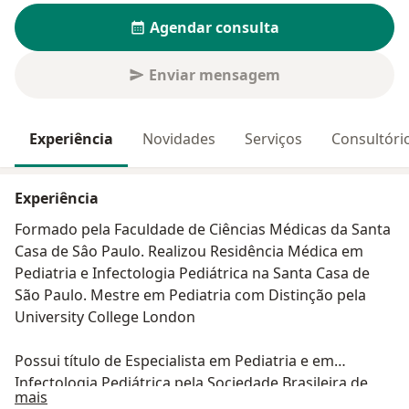
Agendar consulta
Enviar mensagem
Experiência
Novidades
Serviços
Consultóri
Experiência
Formado pela Faculdade de Ciências Médicas da Santa
Casa de Sâo Paulo. Realizou Residência Médica em
Pediatria e Infectologia Pediátrica na Santa Casa de
São Paulo. Mestre em Pediatria com Distinção pela
University College London
Possui título de Especialista em Pediatria e em
Infectologia Pediátrica pela Sociedade Brasileira de
Sobre mim
mais
Pediatria e Associação Médica Brasileira.