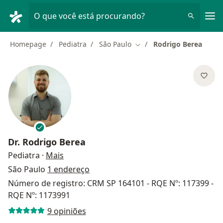
Men
O que você está procurando?
Homepage
Pediatra
São Paulo
Rodrigo Berea
Mudar de cidade
Dr.
Rodrigo Berea
sobre as especializações
Pediatra
·
Mais
São Paulo
1 endereço
Número de registro: CRM SP 164101 - RQE Nº: 117399 -
RQE Nº: 1173991
9 opiniões