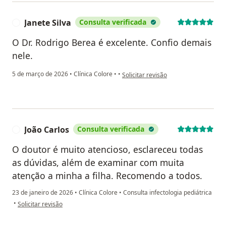
Janete Silva
Consulta verificada
J
O Dr. Rodrigo Berea é excelente. Confio demais
nele.
na opinião do utilizador Janete Silva
5 de março de 2026
•
Clínica Colore
•
•
Solicitar revisão
João Carlos
Consulta verificada
J
O doutor é muito atencioso, esclareceu todas
as dúvidas, além de examinar com muita
atenção a minha a filha. Recomendo a todos.
23 de janeiro de 2026
•
Clínica Colore
•
Consulta infectologia pediátrica
na opinião do utilizador João Carlos
•
Solicitar revisão