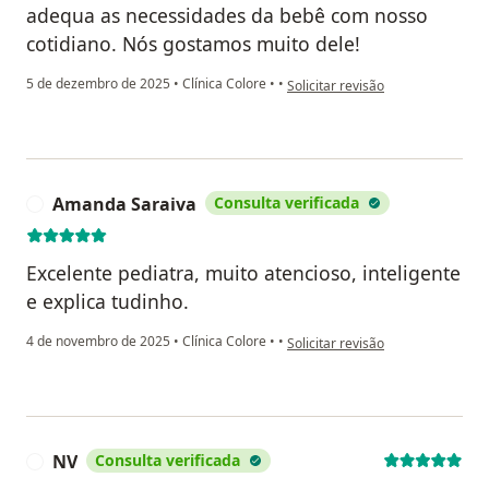
adequa as necessidades da bebê com nosso
cotidiano. Nós gostamos muito dele!
na opinião do utilizador G.S
5 de dezembro de 2025
•
Clínica Colore
•
•
Solicitar revisão
Amanda Saraiva
Consulta verificada
A
Excelente pediatra, muito atencioso, inteligente
e explica tudinho.
na opinião do utilizador Amanda 
4 de novembro de 2025
•
Clínica Colore
•
•
Solicitar revisão
NV
Consulta verificada
N