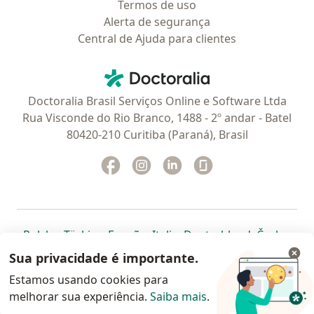
Termos de uso
Alerta de segurança
Central de Ajuda para clientes
Contato
Doctoralia - Homepage
Doctoralia Brasil Serviços Online e Software Ltda
Rua Visconde do Rio Branco, 1488 - 2º andar - Batel
80420-210 Curitiba (Paraná), Brasil
Facebook
abre num novo separador
Instagram
abre num novo separador
Linkedin
abre num novo separad
Glassdoor
abre num novo se
abre num novo separador
abre num novo separador
abre num novo separador
abre num novo separado
abre num n
abre
Polska
,
Türkiye
,
España
,
Italia
,
Deutschland
,
Česko
,
abre num novo separador
abre num novo separador
abre num novo separador
abre num novo separa
abre num no
abre n
Portugal
,
México
,
Chile
,
Brasil
,
Argentina
,
Perú
,
Sua privacidade é importante.
abre num novo separad
Colombia
Estamos usando cookies para
melhorar sua experiência.
www.doctoralia.com.br © 2026 - Agende agora sua
Saiba mais
.
consulta