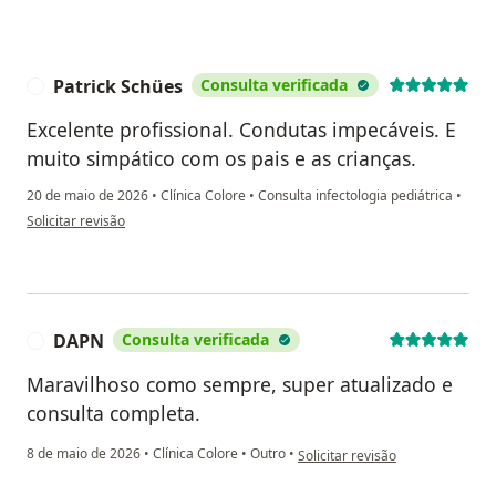
Patrick Schües
Consulta verificada
P
Excelente profissional. Condutas impecáveis. E
muito simpático com os pais e as crianças.
20 de maio de 2026
•
Clínica Colore
•
Consulta infectologia pediátrica
•
na opinião do utilizador Patrick Schües
Solicitar revisão
DAPN
Consulta verificada
D
Maravilhoso como sempre, super atualizado e
consulta completa.
na opinião do utilizador DAPN
8 de maio de 2026
•
Clínica Colore
•
Outro
•
Solicitar revisão