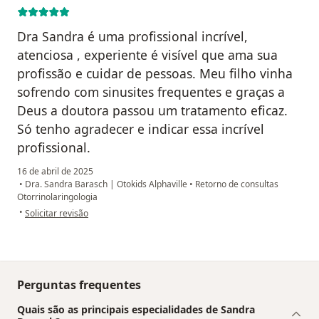
Dra Sandra é uma profissional incrível,
atenciosa , experiente é visível que ama sua
profissão e cuidar de pessoas. Meu filho vinha
sofrendo com sinusites frequentes e graças a
Deus a doutora passou um tratamento eficaz.
Só tenho agradecer e indicar essa incrível
profissional.
16 de abril de 2025
•
Dra. Sandra Barasch | Otokids Alphaville
•
Retorno de consultas
Otorrinolaringologia
na opinião do utilizador Celeste Bezerra Pontes da Silva
•
Solicitar revisão
Perguntas frequentes
Quais são as principais especialidades de Sandra