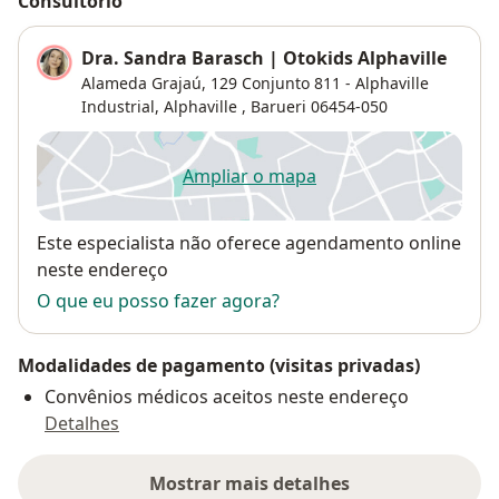
Consultório
Dra. Sandra Barasch | Otokids Alphaville
Alameda Grajaú, 129 Conjunto 811 - Alphaville
Industrial,
Alphaville
,
Barueri
06454-050
Ampliar o mapa
abre num novo separador
Disponibilidade
Este especialista não oferece agendamento online
neste endereço
O que eu posso fazer agora?
Modalidades de pagamento (visitas privadas)
Convênios médicos aceitos neste endereço
Detalhes
Mostrar mais detalhes
sobre o endereço