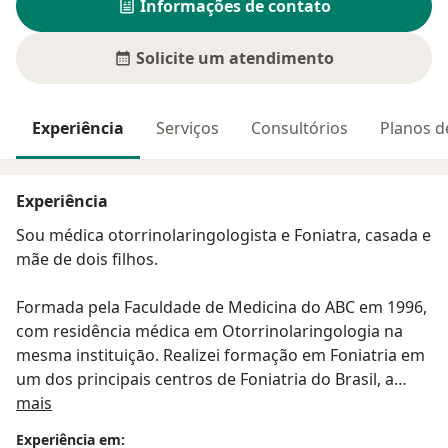
Informações de contato
Solicite um atendimento
Experiência
Serviços
Consultórios
Planos d
Experiência
Sou médica otorrinolaringologista e Foniatra, casada e
mãe de dois filhos.
Formada pela Faculdade de Medicina do ABC em 1996,
com residência médica em Otorrinolaringologia na
mesma instituiçāo. Realizei formação em Foniatria em
um dos principais centros de Foniatria do Brasil, a
Sobre mim
DERDIC/PUC-SP. Com Título de especialista em
mais
Otorrinolaringologia e área de atuação em Foniatria
Experiência em: