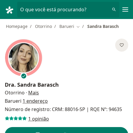
Men
O que você está procurando?
Homepage
Otorrino
Barueri
Sandra Barasch
Mudar de cidade
Dra.
Sandra Barasch
sobre as especializações
Otorrino
·
Mais
Barueri
1 endereço
Número de registro: CRM: 88016-SP | RQE Nº: 94635
1 opinião