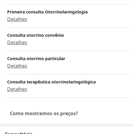
Psicanalítica pelo Instituto Sedes Sapientiae- SP.
Primeira consulta Otorrinolaringologia
Atualmente estou cursando Mestrado em
Detalhes
Comunicação e Saúde humana na PUC-SP, tendo como
foco principal dos estudos, as funções cognitivas
Consulta otorrino convênio
cerebelares e assuntos relacionados a neurociências
Detalhes
do desenvolvimento da linguagem oral e escrita.
Consulta otorrino particular
Detalhes
Consulta terapêutica otorrinolaringológica
Detalhes
Como mostramos os preços?