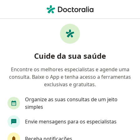
Men
Acompanhamento De Pacientes Com Hipertensão E Colesterol • São Paulo, Brasil
Filtros
• 1
Convênio
Mapa
Acompanhamento de pacientes com
Cuide da sua saúde
hipertensão e colesterol em São Paulo:
clínicas e especialistas
Encontre os melhores especialistas e agende uma
consulta. Baixe o App e tenha acesso a ferramentas
Qual especialização você está procurando?
exclusivas e gratuitas.
Médico clínico geral
Generalista
Médico d
Organize as suas consultas de um jeito
simples
Envie mensagens para os especialistas
Receba notificações