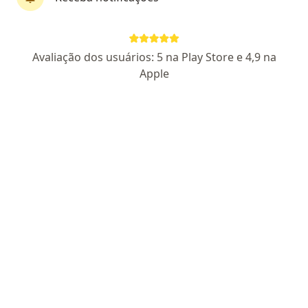
Avaliação dos usuários: 5 na Play Store e 4,9 na
Dr. Jackson Ribeiro Fernandes
Apple
·
Mais
Médico clínico geral, Generalista
1937 opiniões
CRM RS 50983
CRM SP 256740
Emagrecimento • Saúde mental • Gastro
Atendimento humanizado e baseado em
evidências
Mais de 10.000 consultas realizadas
Pacientes fiéis
Endereço
Teleconsulta
Rua Desembargador Eliseu Guilherme 200, São Paulo
•
Mapa