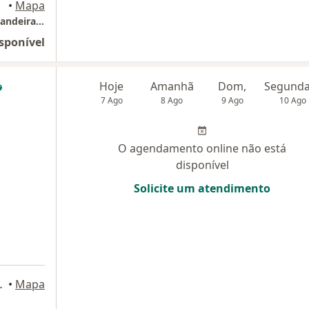
•
Mapa
Consultório Neurocirurgia em Recreio dos Bandeirantes
sponível
Hoje
Amanhã
Dom,
7 Ago
8 Ago
9 Ago
10 Ago
O agendamento online não está
disponível
Solicite um atendimento
 ), Rio de Janeiro
•
Mapa