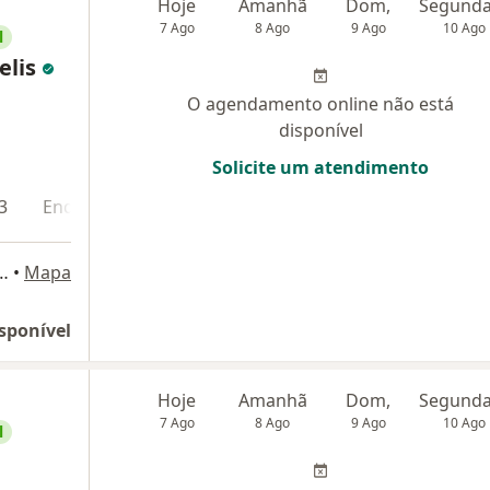
Hoje
Amanhã
Dom,
7 Ago
8 Ago
9 Ago
10 Ago
l
delis
O agendamento online não está
disponível
Solicite um atendimento
3
Endereço 4
Endereço 5
Teleconsulta
eto - Torre norte 10 andar, Rio de Janeiro
•
Mapa
sponível
Hoje
Amanhã
Dom,
7 Ago
8 Ago
9 Ago
10 Ago
l