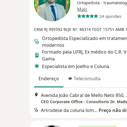
Ortopedista - traumatolog
Mais
24 opiniões
CRM RJ 995592
RQE Nº: 46314
TEOT 15751
AMB 
Ortopedista Especializado em tratame
modernos
Formado pela UFRJ, Ex médico do C.R. 
Gama
Especialista em Joelho e Coluna
Endereço
Teleconsulta
Avenida João Cabral 
Artrodese da coluna lombar por via anterior
Preço não di