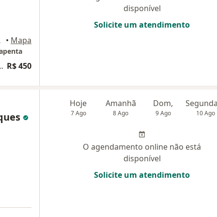
disponível
Solicite um atendimento
 Janeiro
•
Mapa
apenta
 lombar por via anterior
R$ 450
Hoje
Amanhã
Dom,
7 Ago
8 Ago
9 Ago
10 Ago
iques
O agendamento online não está
disponível
Solicite um atendimento