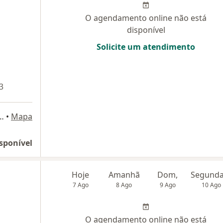
O agendamento online não está
disponível
Solicite um atendimento
3
Preto 5 - 5° andar, Rio de Janeiro
•
Mapa
sponível
Hoje
Amanhã
Dom,
7 Ago
8 Ago
9 Ago
10 Ago
O agendamento online não está