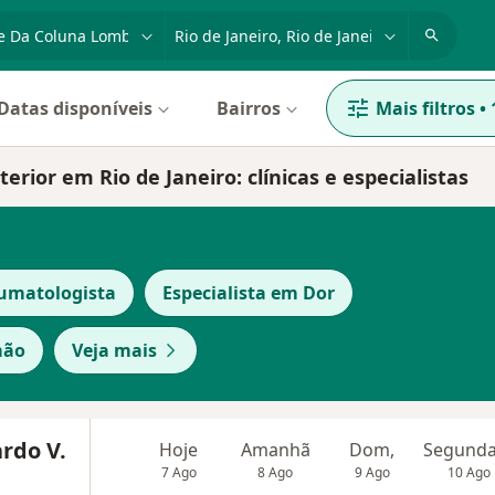
dade, doença ou nome
cidade ou região
Datas disponíveis
Bairros
Mais filtros
•
erior em Rio de Janeiro: clínicas e especialistas
aumatologista
Especialista em Dor
mão
Veja mais
rdo V.
Hoje
Amanhã
Dom,
7 Ago
8 Ago
9 Ago
10 Ago