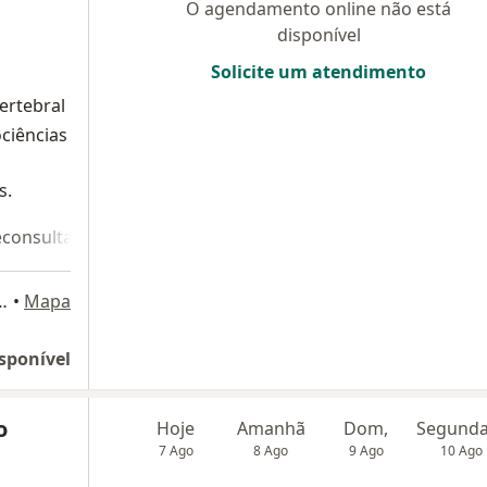
O agendamento online não está
disponível
Solicite um atendimento
ertebral
ciências
s.
econsulta 2
ajá 550, Rio de Janeiro
•
Mapa
sponível
o
Hoje
Amanhã
Dom,
7 Ago
8 Ago
9 Ago
10 Ago