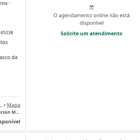
·
ista
O agendamento online não está
disponível
165238
Solicite um atendimento
ntos
Vasco da
de Mello Neto 850, Rio de Janeiro
•
Mapa
CEO Corporate Office - Consultorio Dr. Maderson Mader
sponível