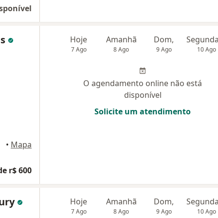
sponível
es
Hoje
Amanhã
Dom,
7 Ago
8 Ago
9 Ago
10 Ago
O agendamento online não está
disponível
Solicite um atendimento
•
Mapa
de r$ 600
Cury
Hoje
Amanhã
Dom,
7 Ago
8 Ago
9 Ago
10 Ago