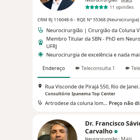
11 opiniões
CRM RJ 116048-6
- RQE Nº 55368 (Neurocirurgia)
Neurocirurgião | Cirurgião da Coluna V
Membro Titular da SBN - PhD em Neuro
UFRJ
Neurocirurgia de excelência e nada mai
Endereço
Teleconsulta 1
Tel
Rua Visconde de Pir
Consultório Ipanema Top Center
Artrodese da coluna lombar por via anterior
Preço não di
Dr. Francisco Sávi
Carvalho
·
Mais
Neurocirurgião