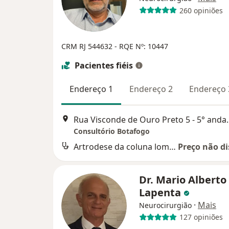
260 opiniões
CRM RJ 544632
- RQE Nº: 10447
Pacientes fiéis
Endereço 1
Endereço 2
Endereço 
Rua Visconde de Ouro 
Consultório Botafogo
Artrodese da coluna lombar por via anterior
Preço não di
Dr. Mario Alberto
Lapenta
·
Mais
Neurocirurgião
127 opiniões