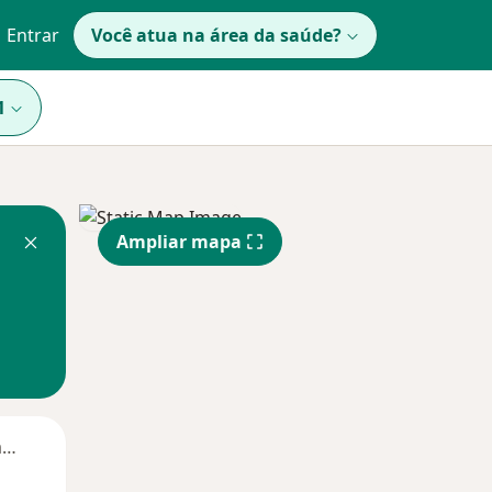
Entrar
Você atua na área da saúde?
1
Ampliar mapa
Segunda-feira
Ter,
Qua
Qui,
11 Ago
12 Ago
13 Ago