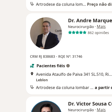
Artrodese da coluna lombar por via anterior
Preço não di
Dr. Andre Marqu
·
Mais
Neurocirurgião
862 opiniões
CRM RJ 838683
- RQE Nº: 31746
Pacientes fiéis
Avenida Ataulfo de Paiva 341 SL.510, Rio de Janeiro
Leblon
Artrodese da coluna lombar por via anterior
a partir 
Dr. Victor Sousa 
·
Mais
Neurocirurgião