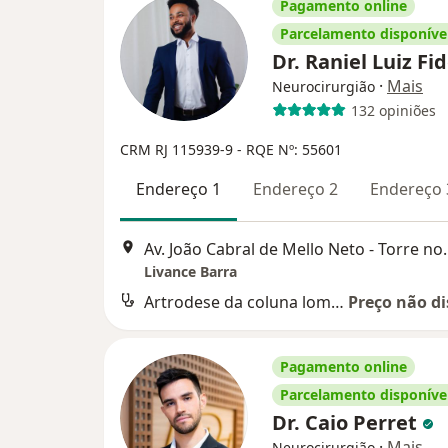
Pagamento online
Parcelamento disponíve
Dr. Raniel Luiz Fi
·
Mais
Neurocirurgião
132 opiniões
CRM RJ 115939-9
- RQE Nº: 55601
Endereço 1
Endereço 2
Endereço 
Av. João Cabral de Mello N
Livance Barra
Artrodese da coluna lombar por via anterior
Preço não di
Pagamento online
Parcelamento disponíve
Dr. Caio Perret
·
Mais
Neurocirurgião