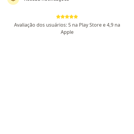
Luceli Kelly de Oliveira Cardoso
Avaliação dos usuários: 5 na Play Store e 4,9 na
·
Mais
Psicóloga
Apple
26 opiniões
CRP 06/63205
Endereço
Teleconsulta
R. Otto Benz 1277 - sala 204 - Edifício Gold, Ribeirão Preto
•
Mapa
Luceli Kelly de Oliveira Cardoso
Consulta psicológica do idoso
R$ 220
Esse especialista não oferece agendamento online para esse endereço.
Solicite um atendimento