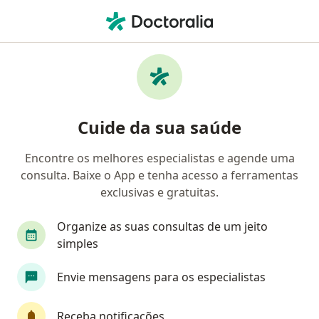
Men
Consulta Psicológica Do Idoso • Serrana, São Paulo SP
Filtros
• 1
Mapa
Consulta psicológica do idoso em Serrana:
Cuide da sua saúde
clínicas e especialistas
Encontre os melhores especialistas e agende uma
consulta. Baixe o App e tenha acesso a ferramentas
Qual especialização você está procurando?
exclusivas e gratuitas.
Psicólogo
Psicanalista
Organize as suas consultas de um jeito
simples
Envie mensagens para os especialistas
Receba notificações