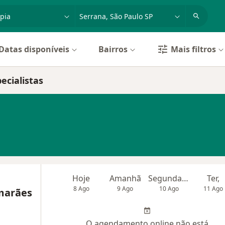
dade, doença ou nome
cidade ou região
Datas disponíveis
Bairros
Mais filtros
ecialistas
Hoje
Amanhã
Segunda-feira
Ter,
8 Ago
9 Ago
10 Ago
11 Ago
imarães
O agendamento online não está