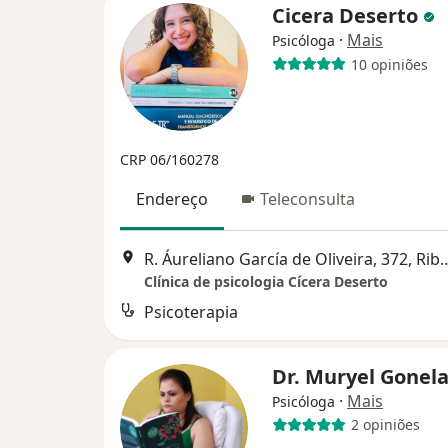
Cicera Deserto
·
Mais
Psicóloga
10 opiniões
CRP 06/160278
Endereço
Teleconsulta
R. Áureliano García de Oliveira,
Clínica de psicologia Cícera Deserto
Psicoterapia
Dr. Muryel Gonel
·
Mais
Psicóloga
2 opiniões