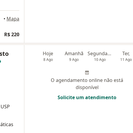
Preto
•
Mapa
R$ 220
sto
Hoje
Amanhã
Segunda-feira
Ter,
8 Ago
9 Ago
10 Ago
11 Ago
O agendamento online não está
disponível
Solicite um atendimento
a USP
áticas