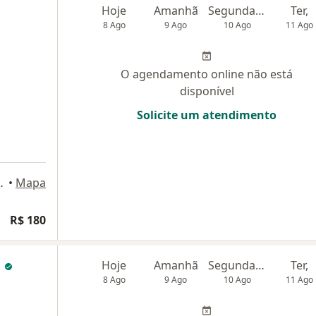
Hoje
Amanhã
Segunda-feira
Ter,
8 Ago
9 Ago
10 Ago
11 Ago
O agendamento online não está
disponível
Solicite um atendimento
 372, Ribeirão Preto
•
Mapa
R$ 180
a
Hoje
Amanhã
Segunda-feira
Ter,
8 Ago
9 Ago
10 Ago
11 Ago