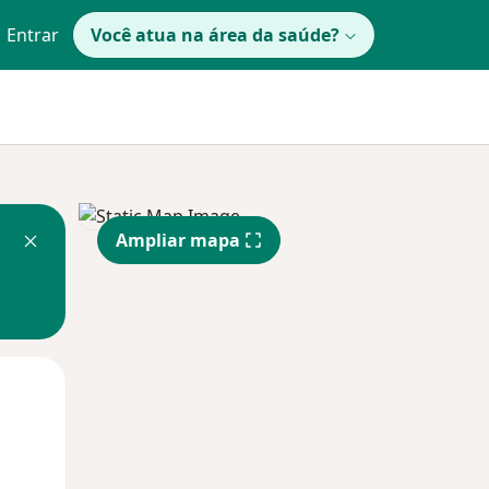
Entrar
Você atua na área da saúde?
Ampliar mapa
Qua
Qui,
Sex,
12 Ago
13 Ago
14 Ago