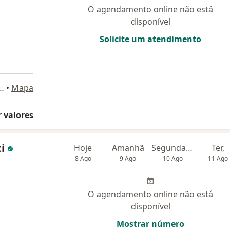
O agendamento online não está
disponível
Solicite um atendimento
do Pereira , Ribeirão Preto
•
Mapa
 valores
ti
Hoje
Amanhã
Segunda-feira
Ter,
8 Ago
9 Ago
10 Ago
11 Ago
O agendamento online não está
disponível
Mostrar número