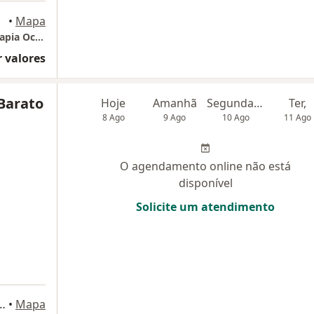
Preto
•
Mapa
Clínica Senex - Psicologia | Neurologia | Terapia Ocupacional | Clínica Geral
 valores
Barato
Hoje
Amanhã
Segunda-feira
Ter,
8 Ago
9 Ago
10 Ago
11 Ago
O agendamento online não está
disponível
Solicite um atendimento
0 - sala 12, Edifício Premium 4, Ribeirão Preto
•
Mapa