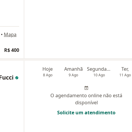
•
Mapa
R$ 400
Hoje
Amanhã
Segunda-feira
Ter,
8 Ago
9 Ago
10 Ago
11 Ago
 Fucci
O agendamento online não está
disponível
Solicite um atendimento