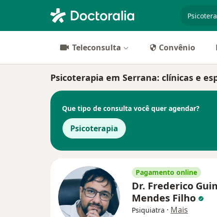
especiali
Teleconsulta
Convênio
Psicoterapia em Serrana: clínicas e esp
Que tipo de consulta você quer agendar?
Psicoterapia
Pagamento online
Dr. Frederico Gu
Mendes Filho
·
Mais
Psiquiatra