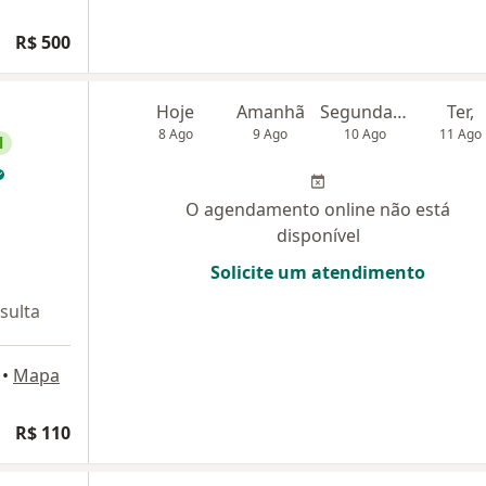
R$ 500
Hoje
Amanhã
Segunda-feira
Ter,
8 Ago
9 Ago
10 Ago
11 Ago
l
O agendamento online não está
disponível
Solicite um atendimento
sulta
•
Mapa
R$ 110