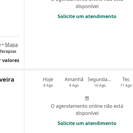
disponível
Solicite um atendimento
o
•
Mapa
Terapias
 valores
iveira
Hoje
Amanhã
Segunda-feira
Ter,
8 Ago
9 Ago
10 Ago
11 Ago
O agendamento online não está
disponível
Solicite um atendimento