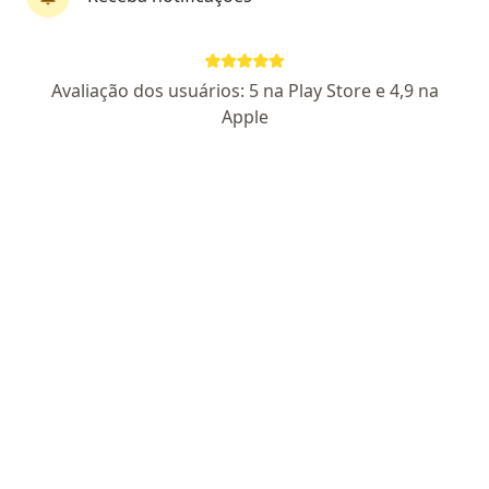
Giselle Meira Neves Pereira
Avaliação dos usuários: 5 na Play Store e 4,9 na
·
Mais
Psicóloga
Apple
CRP SP 06/186912
CRP 06/186912
João e Guiomar Soeira, Ribeirão Preto
•
Mapa
Giselle Meira Neves Pereira
Psicoterapia breve
Preço não disponível
Esse especialista não oferece agendamento online para esse endereço.
Solicite um atendimento