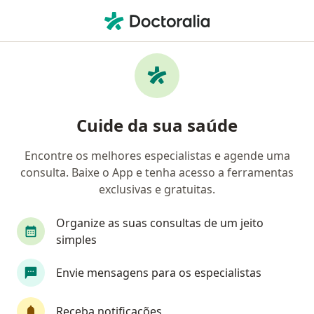
Men
Psicoterapia Breve • Serrana, São Paulo SP
Filtros
• 1
Mapa
Psicoterapia breve em Serrana: clínicas e
Cuide da sua saúde
especialistas
Encontre os melhores especialistas e agende uma
consulta. Baixe o App e tenha acesso a ferramentas
Qual especialização você está procurando?
exclusivas e gratuitas.
Psicólogo
Organize as suas consultas de um jeito
simples
Envie mensagens para os especialistas
Receba notificações