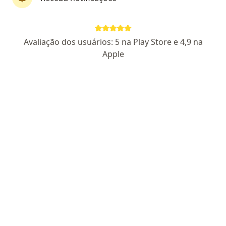
Perfil novo
Pagamento online
Avaliação dos usuários: 5 na Play Store e 4,9 na
Parcelamento disponível
Apple
Dr. Robson Liz Braga Almeida
·
Mais
Urologista, Médico clínico geral
6 opiniões
CRM MG 81932
- RQE 70276
Endereço
Teleconsulta
Rua Paracatu 838, Belo Horizonte
•
Mapa
Oncad BH
Consulta Urologia
Preço não disponível
Esse especialista não oferece agendamento online para esse endereço.
Solicite um atendimento