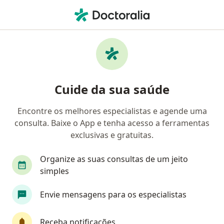
Men
Consulta Urologia • Belo Horizonte, Minas Gerais MG
Filtros
• 1
Convênio
Mapa
Consulta Urologia em Belo Horizonte:
Cuide da sua saúde
clínicas e especialistas
Encontre os melhores especialistas e agende uma
consulta. Baixe o App e tenha acesso a ferramentas
Qual especialização você está procurando?
exclusivas e gratuitas.
Urologista
Cirurgião geral
Médico clínico 
Organize as suas consultas de um jeito
simples
Envie mensagens para os especialistas
Receba notificações