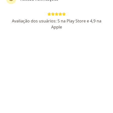
Dra. Jackeline Maria S Lima
Avaliação dos usuários: 5 na Play Store e 4,9 na
·
Mais
Dermatologista
Apple
57 opiniões
CRM MG 49229
RQE 45113
SBD
Endereço
Teleconsulta 1
Teleconsulta 2
Rua Tupinambás, 13 (sala 1012), Montes Claros
•
Mapa
Gastrovida Clinica Do Aparelho Digestivo Eireli
Eletro Coagulacao De Lesao Cutanea
R$ 350
Esse especialista não oferece agendamento online para esse endereço.
Solicite um atendimento