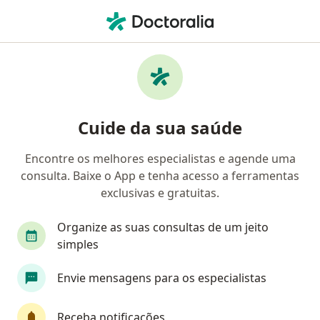
Men
Eletro Coagulacao De Lesao Cutanea • Montes Claros, Minas Gerais MG
Filtros
• 1
Convênio
Mapa
Eletro Coagulacao De Lesao Cutanea em
Cuide da sua saúde
Montes Claros: clínicas e especialistas
Encontre os melhores especialistas e agende uma
consulta. Baixe o App e tenha acesso a ferramentas
Qual especialização você está procurando?
exclusivas e gratuitas.
Dermatologista
Especialista em Medicina Esté
Organize as suas consultas de um jeito
simples
Envie mensagens para os especialistas
Receba notificações