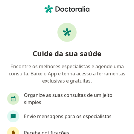
Men
Escleroterapia • Belo Horizonte, Minas Gerais MG
Filtros
• 1
Convênio
Mapa
Escleroterapia em Belo Horizonte: clínicas e
Cuide da sua saúde
especialistas
Encontre os melhores especialistas e agende uma
consulta. Baixe o App e tenha acesso a ferramentas
Qual é o seu convênio?
exclusivas e gratuitas.
Unimed
Bradesco Saúde
Sul América Saú
Organize as suas consultas de um jeito
simples
Envie mensagens para os especialistas
Receba notificações