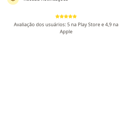
Dra. Thayssa Michelle da Costa
Avaliação dos usuários: 5 na Play Store e 4,9 na
·
Mais
Angiologista, Cirurgião vascular
Apple
13 opiniões
53449 MG
Endereço 1
Endereço 2
Avenida dos Andradas 3323, Belo Horizonte
•
Mapa
Multiconsultorios
Escleroterapia
R$ 350
Esse especialista não oferece agendamento online para esse endereço.
Solicite um atendimento