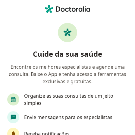
Men
Implantes Dentários • Salvador, Bahia BA
Filtros
• 1
Convênio
Mapa
Implantes dentários em Salvador: clínicas e
Cuide da sua saúde
especialistas
Encontre os melhores especialistas e agende uma
consulta. Baixe o App e tenha acesso a ferramentas
Que tipo de consulta você quer agendar?
exclusivas e gratuitas.
Implantes dentários
Organize as suas consultas de um jeito
simples
Envie mensagens para os especialistas
Receba notificações