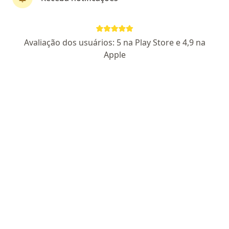
Dr. Gustavo Neves
Avaliação dos usuários: 5 na Play Store e 4,9 na
·
Mais
Dentista
Apple
30 opiniões
CRO BA 6591
Avenida Centenário 2883, Salvador
•
Mapa
Clínica Dr.Gustavo Neves- Dentista
Implantes dentários
Preço não disponível
Esse especialista não oferece agendamento online para esse endereço.
Solicite um atendimento