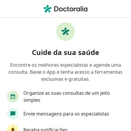
Men
Laqueadura Tubária • Brasília, Distrito Federal DF
Filtros
• 1
Convênio
Mapa
Laqueadura tubária em Brasília: clínicas e
Cuide da sua saúde
especialistas
Encontre os melhores especialistas e agende uma
consulta. Baixe o App e tenha acesso a ferramentas
Que tipo de consulta você quer agendar?
exclusivas e gratuitas.
Laqueadura tubária
Organize as suas consultas de um jeito
simples
Envie mensagens para os especialistas
Receba notificações