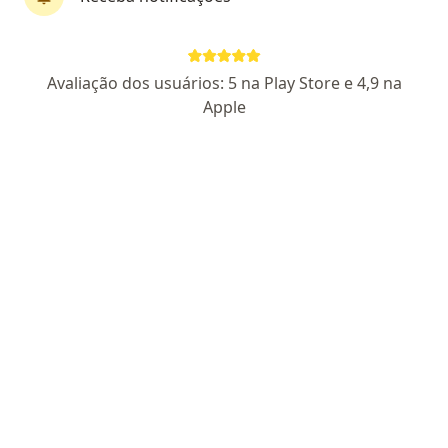
Dr. Marcos Dib
Avaliação dos usuários: 5 na Play Store e 4,9 na
·
Mais
Ginecologista
Apple
103 opiniões
CRM DF 14030
RQE Nº: 7557
RQE Nº: 8772
Endereço
Teleconsulta
915 SUL, Centro Médico Advance Sala 203, Brasília
•
Mapa
Clínica Mabella
Laqueadura tubária
Preço não disponível
Esse especialista não oferece agendamento online para esse endereço.
Solicite um atendimento