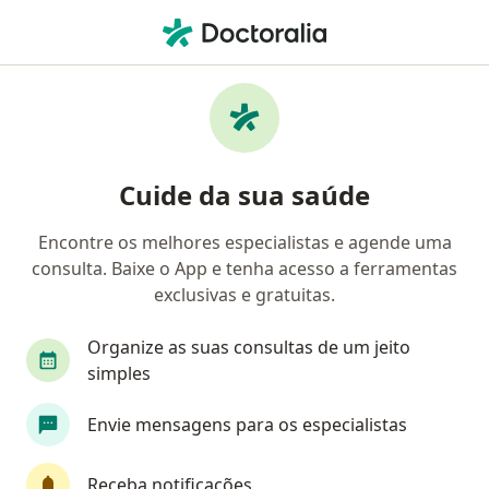
Men
Microagulhamento • Sorocaba, São Paulo SP
Filtros
• 1
Convênio
Mapa
Microagulhamento em Sorocaba: clínicas e
Cuide da sua saúde
especialistas
Encontre os melhores especialistas e agende uma
consulta. Baixe o App e tenha acesso a ferramentas
Qual especialização você está procurando?
exclusivas e gratuitas.
Dermatologista
Fisioterapeuta
Médico clí
Organize as suas consultas de um jeito
simples
Envie mensagens para os especialistas
Receba notificações