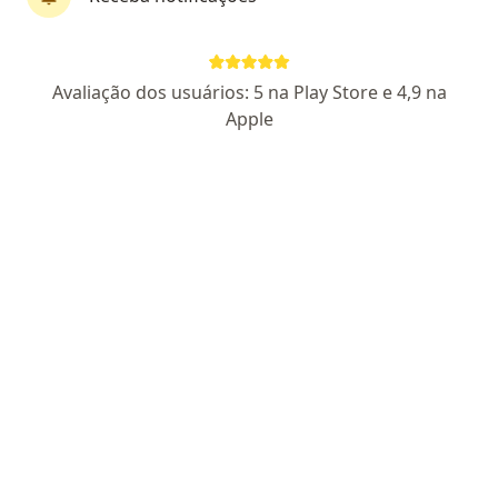
Dra. Carolina Martins
Avaliação dos usuários: 5 na Play Store e 4,9 na
Dermatologista, Especialista em medicina estética,
Apple
·
Mais
Especialista em clínica médica
524 opiniões
CRM SP 133941/RQE 61953
- Dermatologia RQE 61953
-
Clínica Médica RQE 67874
Endereço
Teleconsulta
Rua Bernardo Guimarães, 105 Sala 906 Torre Business, Sorocaba
•
Mapa
Amis Medicina Integrada
Microagulhamento
Preço não disponível
Esse especialista não oferece agendamento online para esse endereço.
Solicite um atendimento