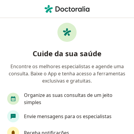
Men
Tratamento Para Acne • Sorocaba, São Paulo SP
Filtros
• 1
Convênio
Mapa
Tratamento para acne em Sorocaba:
Cuide da sua saúde
clínicas e especialistas
Encontre os melhores especialistas e agende uma
consulta. Baixe o App e tenha acesso a ferramentas
Qual especialização você está procurando?
exclusivas e gratuitas.
Dermatologista
Cirurgião plástico
Cirurg
Organize as suas consultas de um jeito
simples
Envie mensagens para os especialistas
Receba notificações