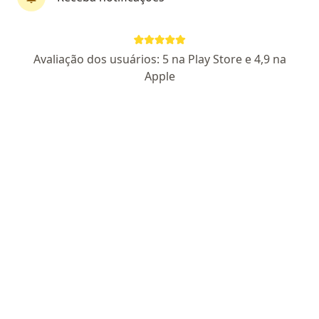
Dra. Carolina Martins
Avaliação dos usuários: 5 na Play Store e 4,9 na
Dermatologista, Especialista em medicina estética,
Apple
·
Mais
Especialista em clínica médica
525 opiniões
CRM SP 133941/RQE 61953
- Dermatologia RQE 61953
-
Clínica Médica RQE 67874
Endereço
Teleconsulta
Rua Bernardo Guimarães, 105 Sala 906 Torre Business, Sorocaba
•
Mapa
Amis Medicina Integrada
Tratamento para acne
Preço não disponível
Esse especialista não oferece agendamento online para esse endereço.
Solicite um atendimento