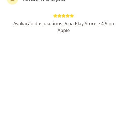
Dra. Carolina Martins
Avaliação dos usuários: 5 na Play Store e 4,9 na
Dermatologista, Especialista em medicina estética,
Apple
·
Mais
Especialista em clínica médica
524 opiniões
CRM SP 133941/RQE 61953
- Dermatologia RQE 61953
-
Clínica Médica RQE 67874
Endereço
Teleconsulta
Rua Bernardo Guimarães, 105 Sala 906 Torre Business, Sorocaba
•
Mapa
Amis Medicina Integrada
Cirurgia de câncer de pele
Preço não disponível
Esse especialista não oferece agendamento online para esse endereço.
Solicite um atendimento