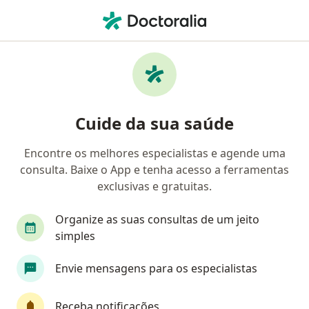
Men
Cirurgia De Câncer De Pele • Sorocaba, São Paulo SP
Filtros
• 1
Convênio
Mapa
Cirurgia de câncer de pele em Sorocaba:
Cuide da sua saúde
clínicas e especialistas
Encontre os melhores especialistas e agende uma
consulta. Baixe o App e tenha acesso a ferramentas
Qual especialização você está procurando?
exclusivas e gratuitas.
Dermatologista
Cirurgião oncológico
Cir
Organize as suas consultas de um jeito
simples
Envie mensagens para os especialistas
Receba notificações