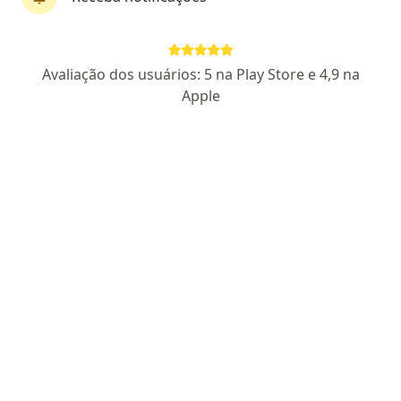
Dra. Claudia Graziele Rodrigues Santos
Avaliação dos usuários: 5 na Play Store e 4,9 na
·
Mais
Oncologista
Apple
14 opiniões
152608
Rua Catequese 385, Santo André
•
Mapa
Oncoclinicas Santo Andre
Primeira consulta cancerologia
R$ 500
Esse especialista não oferece agendamento online para esse endereço.
Solicite um atendimento