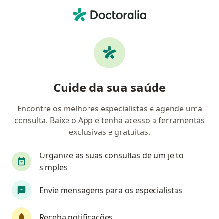
Men
Primeira Consulta Cancerologia • São Caetano do Sul, São Paulo SP
Filtros
• 1
Convênio
Mapa
Primeira consulta cancerologia em São
Cuide da sua saúde
Caetano do Sul: clínicas e especialistas
Encontre os melhores especialistas e agende uma
consulta. Baixe o App e tenha acesso a ferramentas
Qual especialização você está procurando?
exclusivas e gratuitas.
Oncologista
Cirurgião de cabeça e pescoço
Organize as suas consultas de um jeito
simples
Envie mensagens para os especialistas
Receba notificações