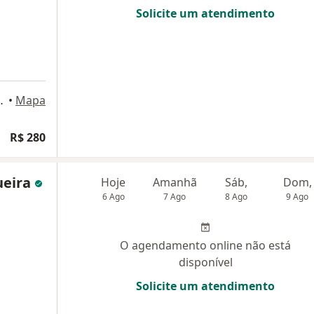
Solicite um atendimento
o Bernardo do Campo
•
Mapa
R$ 280
ueira
Hoje
Amanhã
Sáb,
Dom,
6 Ago
7 Ago
8 Ago
9 Ago
O agendamento online não está
disponível
Solicite um atendimento