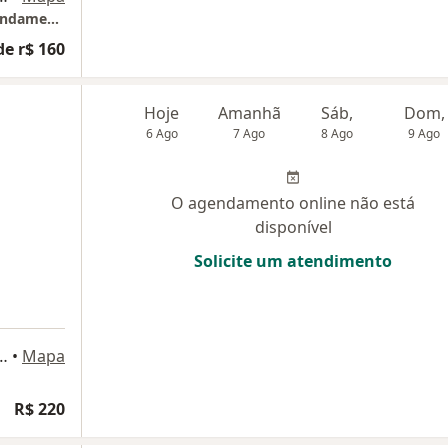
São Bernardo do Campo, São Paulo SP ( agendamento apenas no terapia online)
de r$ 160
Hoje
Amanhã
Sáb,
Dom,
6 Ago
7 Ago
8 Ago
9 Ago
O agendamento online não está
disponível
Solicite um atendimento
a 140, São Bernardo do Campo
•
Mapa
R$ 220