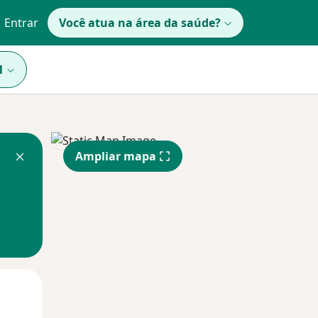
Entrar
Você atua na área da saúde?
1
Ampliar mapa
Segunda-feira
Ter,
Qua
10 Ago
11 Ago
12 Ago