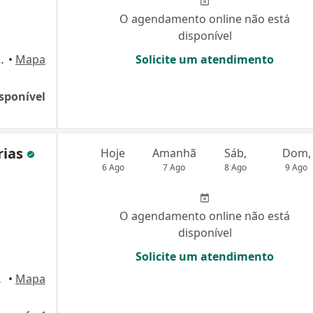
O agendamento online não está
disponível
a Petrópolis, São Bernardo do Campo
•
Mapa
Solicite um atendimento
sponível
rias
Hoje
Amanhã
Sáb,
Dom,
6 Ago
7 Ago
8 Ago
9 Ago
O agendamento online não está
disponível
Solicite um atendimento
 do Campo
•
Mapa