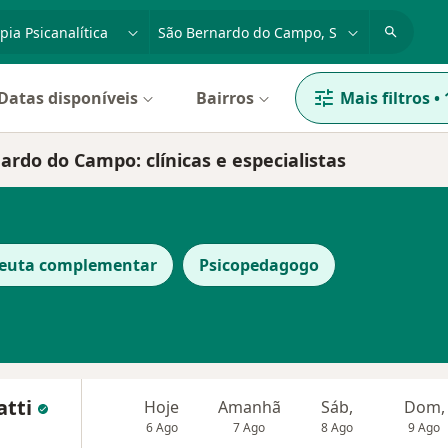
dade, doença ou nome
cidade ou região
Datas disponíveis
Bairros
Mais filtros
•
ardo do Campo: clínicas e especialistas
peuta complementar
Psicopedagogo
atti
Hoje
Amanhã
Sáb,
Dom,
6 Ago
7 Ago
8 Ago
9 Ago