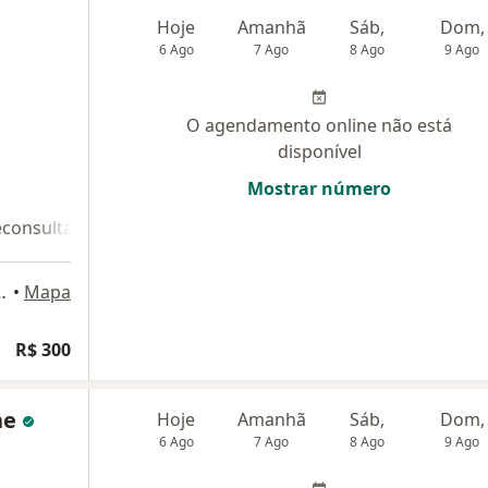
Hoje
Amanhã
Sáb,
Dom,
6 Ago
7 Ago
8 Ago
9 Ago
O agendamento online não está
disponível
Mostrar número
econsulta 2
o Bernardo do Campo
•
Mapa
R$ 300
ene
Hoje
Amanhã
Sáb,
Dom,
6 Ago
7 Ago
8 Ago
9 Ago