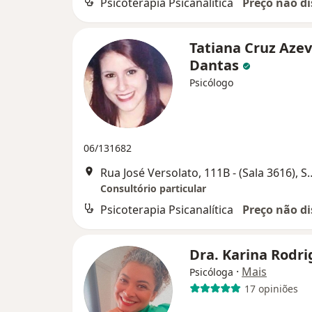
Psicoterapia Psicanalítica
Preço não di
Tatiana Cruz Aze
Dantas
Psicólogo
06/131682
Rua José Versolato, 111B - (Sala
Consultório particular
Psicoterapia Psicanalítica
Preço não di
Dra. Karina Rodr
·
Mais
Psicóloga
17 opiniões