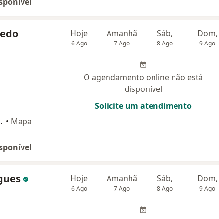
sponível
vedo
Hoje
Amanhã
Sáb,
Dom,
6 Ago
7 Ago
8 Ago
9 Ago
O agendamento online não está
disponível
Solicite um atendimento
 3616), São Bernardo do Campo
•
Mapa
sponível
igues
Hoje
Amanhã
Sáb,
Dom,
6 Ago
7 Ago
8 Ago
9 Ago