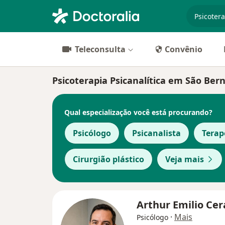
especiali
Teleconsulta
Convênio
Psicoterapia Psicanalítica em São Bern
Qual especialização você está procurando?
Psicólogo
Psicanalista
Tera
Cirurgião plástico
Veja mais
Arthur Emilio Cer
·
Mais
Psicólogo