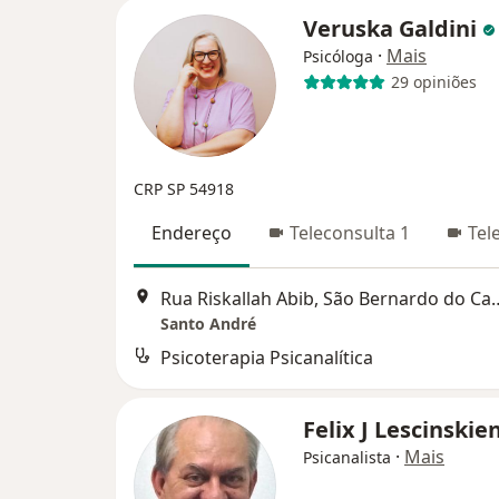
Veruska Galdini
·
Mais
Psicóloga
29 opiniões
CRP SP 54918
Endereço
Teleconsulta 1
Tel
Rua Riskallah Abib, Sã
Santo André
Psicoterapia Psicanalítica
Felix J Lescinski
·
Mais
Psicanalista