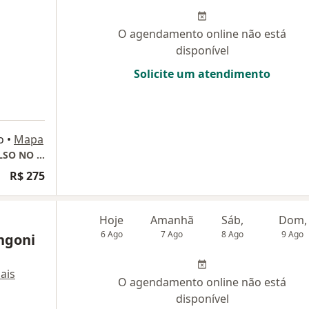
O agendamento online não está
disponível
Solicite um atendimento
o
•
Mapa
Presencial - SÓ PARTICULAR (PEÇA REEMBOLSO NO SEU CONVÊNIO)
R$ 275
Hoje
Amanhã
Sáb,
Dom,
6 Ago
7 Ago
8 Ago
9 Ago
ngoni
ais
O agendamento online não está
disponível