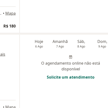
o Bernardo do Campo
•
Mapa
R$ 180
Hoje
Amanhã
Sáb,
Dom,
6 Ago
7 Ago
8 Ago
9 Ago
ais
O agendamento online não está
disponível
Solicite um atendimento
mino, São Bernardo do Campo
•
Mapa