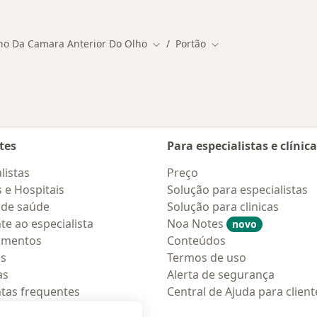
s em Portão
Mais na categoria: Serviços relacionados em
ho Da Camara Anterior Do Olho
Portão
Mudar de cidade
Mudar de cidade
tes
Para especialistas e clínic
listas
Preço
s e Hospitais
Solução para especialistas
 de saúde
Solução para clinicas
te ao especialista
Noa Notes
novo
amentos
Conteúdos
os
Termos de uso
as
Alerta de segurança
tas frequentes
Central de Ajuda para client
ções móveis