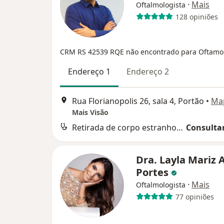
·
Mais
Oftalmologista
128 opiniões
CRM RS 42539
RQE não encontrado para Oftamo
Endereço 1
Endereço 2
Rua Florianopolis 26, sala 4, Portão
•
Ma
Mais Visão
Retirada de corpo estranho da camara anterior do olho
Consultar
Dra. Layla Mariz 
Portes
·
Mais
Oftalmologista
77 opiniões