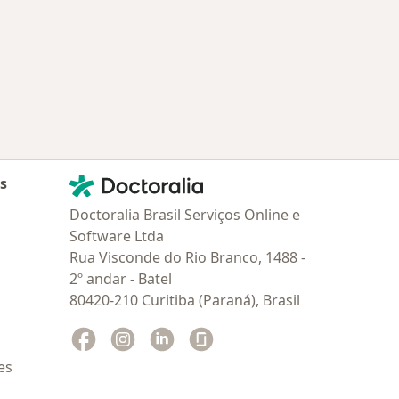
 Portão
Mais na categoria: Os médicos mais procurados
Contato
Doctoralia - Homepage
as
Doctoralia Brasil Serviços Online e
Software Ltda
Rua Visconde do Rio Branco, 1488 -
2º andar - Batel
80420-210 Curitiba (Paraná), Brasil
Facebook
abre num novo separador
Instagram
abre num novo separador
Linkedin
abre num novo separador
Glassdoor
abre num novo separador
es