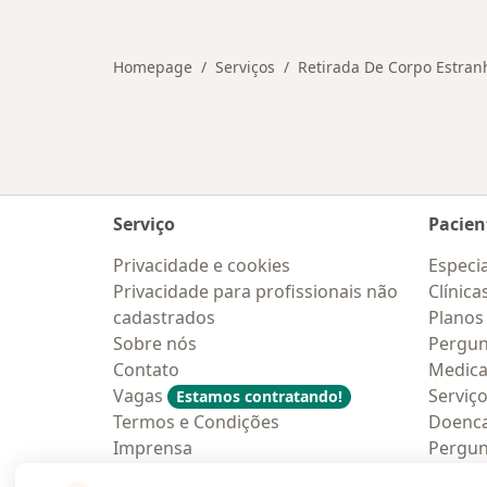
Mais na categoria: Convênios médico
Homepage
Serviços
Retirada De Corpo Estran
Serviço
Pacien
Privacidade e cookies
Especia
Privacidade para profissionais não
Clínica
cadastrados
Planos
Sobre nós
Pergun
Contato
Medic
Vagas
Serviç
Estamos contratando!
Termos e Condições
Doenc
Imprensa
Pergun
Lei da Igualdade Salarial
Aplica