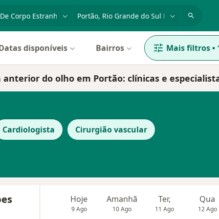
dade, doença ou nome
cidade ou região
Datas disponíveis
Bairros
Mais filtros
•
nterior do olho em Portão: clínicas e especialist
Cardiologista
Cirurgião vascular
pes
Hoje
Amanhã
Ter,
Qua
9 Ago
10 Ago
11 Ago
12 Ago