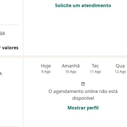
Solicite um atendimento
pa
 valores
Hoje
Amanhã
Ter,
Qua
9 Ago
10 Ago
11 Ago
12 Ago
a,
O agendamento online não está
disponível
Mostrar perfil