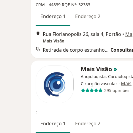
CRM - 44839
RQE Nº: 32383
Endereço 1
Endereço 2
Rua Florianopolis 26, sala 4, Portão
•
Ma
Mais Visão
Retirada de corpo estranho da camara anterior do olho
Consultar
Mais Visão
Angiologista, Cardiologist
·
Mais
Cirurgião vascular
295 opiniões
:
Endereço 1
Endereço 2