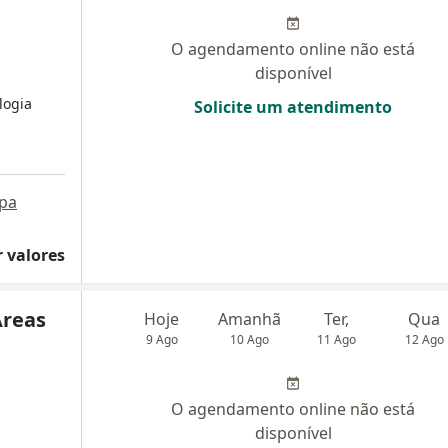
O agendamento online não está
disponível
logia
Solicite um atendimento
pa
 valores
Areas
Hoje
Amanhã
Ter,
Qua
9 Ago
10 Ago
11 Ago
12 Ago
O agendamento online não está
disponível