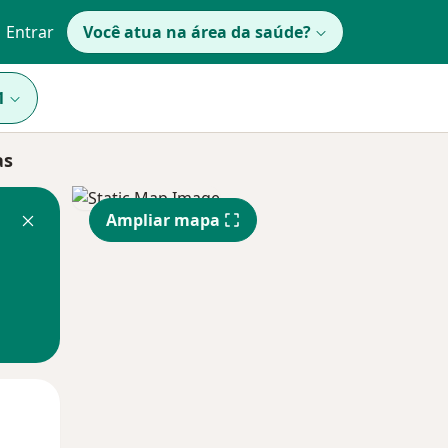
Entrar
Você atua na área da saúde?
1
as
Ampliar mapa
Qui,
Sex,
Sáb,
13 Ago
14 Ago
15 Ago